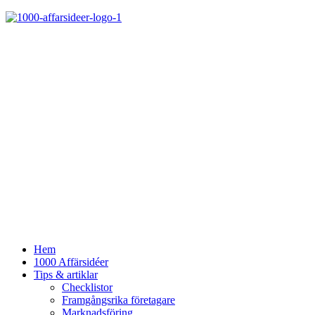
Hem
1000 Affärsidéer
Tips & artiklar
Checklistor
Framgångsrika företagare
Marknadsföring