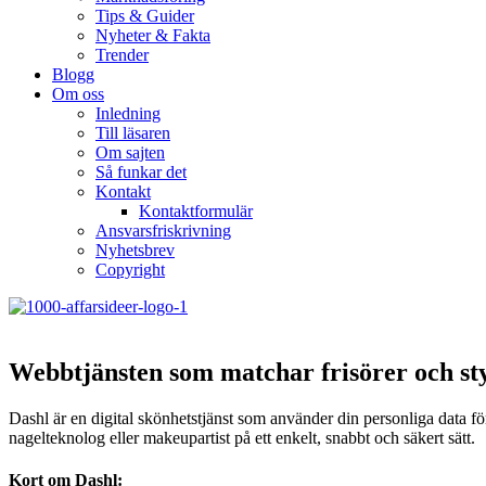
Tips & Guider
Nyheter & Fakta
Trender
Blogg
Om oss
Inledning
Till läsaren
Om sajten
Så funkar det
Kontakt
Kontaktformulär
Ansvarsfriskrivning
Nyhetsbrev
Copyright
Webbtjänsten som matchar frisörer och st
Dashl är en digital skönhetstjänst som använder din personliga data för a
nagelteknolog eller makeupartist på ett enkelt, snabbt och säkert sätt.
Kort om Dashl: