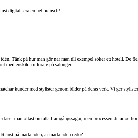
nst digitalisera en hel bransch!
å idén. Tänk på hur man gör när man till exempel söker ett hotell. De flest
ant med enskilda utförare på salonger.
atchar kunder med stylister genom bilder på deras verk. Vi ger stylister
ia läser man oftast om alla framgångssagor, men processen dit är oerhör
ukt/tjänst på marknaden, är marknaden redo?