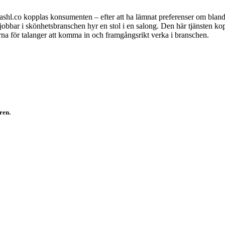
shl.co kopplas konsumenten – efter att ha lämnat preferenser om bland 
obbar i skönhetsbranschen hyr en stol i en salong. Den här tjänsten ko
larna för talanger att komma in och framgångsrikt verka i branschen.
ren.