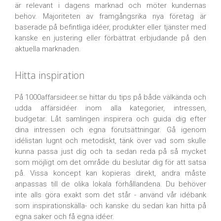
är relevant i dagens marknad och möter kundernas
behov. Majoriteten av framgångsrika nya företag är
baserade på befintliga idéer, produkter eller tjänster med
kanske en justering eller förbättrat erbjudande på den
aktuella marknaden.
Hitta inspiration
På 1000affarsideer.se hittar du tips på både välkända och
udda affärsidéer inom alla kategorier, intressen,
budgetar. Låt samlingen inspirera och guida dig efter
dina intressen och egna förutsättningar. Gå igenom
idélistan lugnt och metodiskt, tänk över vad som skulle
kunna passa just dig och ta sedan reda på så mycket
som möjligt om det område du beslutar dig för att satsa
på. Vissa koncept kan kopieras direkt, andra måste
anpassas till de olika lokala förhållandena. Du behöver
inte alls göra exakt som det står - använd vår idébank
som inspirationskälla- och kanske du sedan kan hitta på
egna saker och få egna idéer.