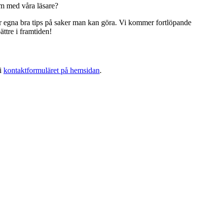
em med våra läsare?
 har egna bra tips på saker man kan göra. Vi kommer fortlöpande
ttre i framtiden!
 i
kontaktformuläret på hemsidan
.