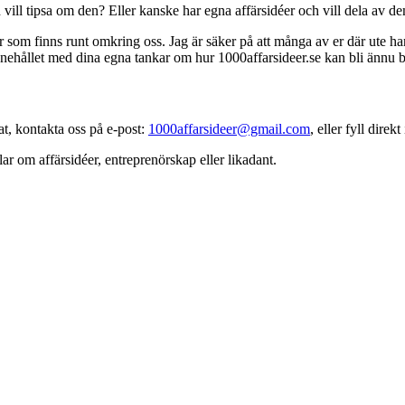
vill tipsa om den? Eller kanske har egna affärsidéer och vill dela av d
déer som finns runt omkring oss. Jag är säker på att många av er där ute
ehållet med dina egna tankar om hur 1000affarsideer.se kan bli ännu bä
at, kontakta oss på e-post:
1000affarsideer@gmail.com
, eller fyll direkt
r om affärsidéer, entreprenörskap eller likadant.