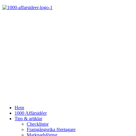
Hem
1000 Affärsidéer
Tips & artiklar
Checklistor
Framgångsrika företagare
Marknadsföring