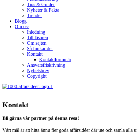
Tips & Guider
Nyheter & Fakta
Trender
Blogg
Om oss
Inledning
Till läsaren
Om sajten
Så funkar det
Kontakt
Kontaktformulär
Ansvarsfriskrivning
Nyhetsbrev
Copyright
Kontakt
Bli gärna vår partner på denna resa!
Vårt mål är att hitta ännu fler goda affärsidéer där ute och samla alla