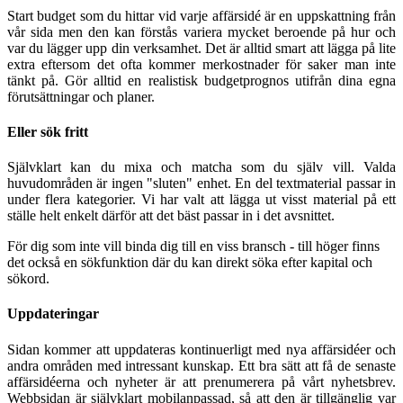
Start budget som du hittar vid varje affärsidé är en uppskattning från
vår sida men den kan förstås variera mycket beroende på hur och
var du lägger upp din verksamhet. Det är alltid smart att lägga på lite
extra eftersom det ofta kommer merkostnader för saker man inte
tänkt på. Gör alltid en realistisk budgetprognos utifrån dina egna
förutsättningar och planer.
Eller sök fritt
Självklart kan du mixa och matcha som du själv vill. Valda
huvudområden är ingen "sluten" enhet. En del textmaterial passar in
under flera kategorier. Vi har valt att lägga ut visst material på ett
ställe helt enkelt därför att det bäst passar in i det avsnittet.
För dig som inte vill binda dig till en viss bransch - till höger finns
det också en sökfunktion där du kan direkt söka efter kapital och
sökord.
Uppdateringar
Sidan kommer att uppdateras kontinuerligt med nya affärsidéer och
andra områden med intressant kunskap. Ett bra sätt att få de senaste
affärsidéerna och nyheter är att prenumerera på vårt nyhetsbrev.
Webbsidan är självklart mobilanpassad, så att den är tillgänglig var