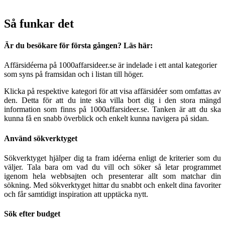
Så funkar det
Är du besökare för första gången? Läs här:
Affärsidéerna på 1000affarsideer.se är indelade i ett antal kategorier
som syns på framsidan och i listan till höger.
Klicka på respektive kategori för att visa affärsidéer som omfattas av
den. Detta för att du inte ska villa bort dig i den stora mängd
information som finns på 1000affarsideer.se. Tanken är att du ska
kunna få en snabb överblick och enkelt kunna navigera på sidan.
Använd sökverktyget
Sökverktyget hjälper dig ta fram idéerna enligt de kriterier som du
väljer. Tala bara om vad du vill och söker så letar programmet
igenom hela webbsajten och presenterar allt som matchar din
sökning. Med sökverktyget hittar du snabbt och enkelt dina favoriter
och får samtidigt inspiration att upptäcka nytt.
Sök efter budget