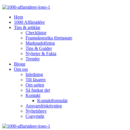
Hem
1000 Affärsidéer
Tips & artiklar
Checklistor
Framgångsrika företagare
Marknadsföring
Tips & Guider
Nyheter & Fakta
Trender
Blogg
Om oss
Inledning
Till läsaren
Om sajten
Så funkar det
Kontakt
Kontaktformulär
Ansvarsfriskrivning
Nyhetsbrev
Copyright