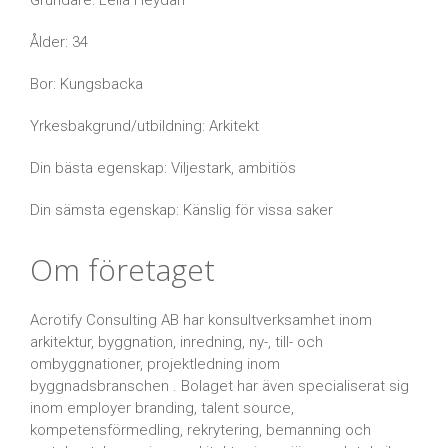
Grundare: Leila Heydari
Ålder: 34
Bor: Kungsbacka
Yrkesbakgrund/utbildning: Arkitekt
Din bästa egenskap: Viljestark, ambitiös
Din sämsta egenskap: Känslig för vissa saker
Om företaget
Acrotify Consulting AB har konsultverksamhet inom
arkitektur, byggnation, inredning, ny-, till- och
ombyggnationer, projektledning inom
byggnadsbranschen . Bolaget har även specialiserat sig
inom employer branding, talent source,
kompetensförmedling, rekrytering, bemanning och