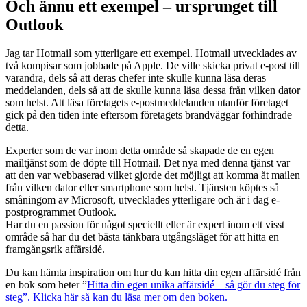
Och ännu ett exempel – ursprunget till
Outlook
Jag tar Hotmail som ytterligare ett exempel. Hotmail utvecklades av
två kompisar som jobbade på Apple. De ville skicka privat e-post till
varandra, dels så att deras chefer inte skulle kunna läsa deras
meddelanden, dels så att de skulle kunna läsa dessa från vilken dator
som helst. Att läsa företagets e-postmeddelanden utanför företaget
gick på den tiden inte eftersom företagets brandväggar förhindrade
detta.
Experter som de var inom detta område så skapade de en egen
mailtjänst som de döpte till Hotmail. Det nya med denna tjänst var
att den var webbaserad vilket gjorde det möjligt att komma åt mailen
från vilken dator eller smartphone som helst. Tjänsten köptes så
småningom av Microsoft, utvecklades ytterligare och är i dag e-
postprogrammet Outlook.
Har du en passion för något speciellt eller är expert inom ett visst
område så har du det bästa tänkbara utgångsläget för att hitta en
framgångsrik affärsidé.
Du kan hämta inspiration om hur du kan hitta din egen affärsidé från
en bok som heter ”
Hitta din egen unika affärsidé – så gör du steg för
steg”. Klicka här så kan du läsa mer om den boken.