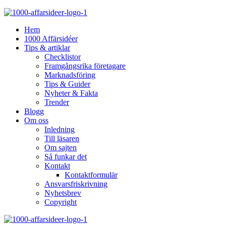
Hem
1000 Affärsidéer
Tips & artiklar
Checklistor
Framgångsrika företagare
Marknadsföring
Tips & Guider
Nyheter & Fakta
Trender
Blogg
Om oss
Inledning
Till läsaren
Om sajten
Så funkar det
Kontakt
Kontaktformulär
Ansvarsfriskrivning
Nyhetsbrev
Copyright