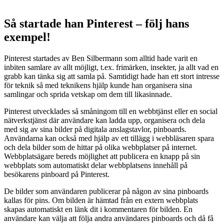
Så startade han Pinterest – följ hans
exempel!
Pinterest startades av Ben Silbermann som alltid hade varit en
inbiten samlare av allt möjligt, t.ex. frimärken, insekter, ja allt vad en
grabb kan tänka sig att samla på. Samtidigt hade han ett stort intresse
för teknik så med teknikens hjälp kunde han organisera sina
samlingar och sprida vetskap om dem till likasinnade.
Pinterest utvecklades så småningom till en webbtjänst eller en social
nätverkstjänst där användare kan ladda upp, organisera och dela
med sig av sina bilder på digitala anslagstavlor, pinboards.
Användarna kan också med hjälp av ett tillägg i webbläsaren spara
och dela bilder som de hittar på olika webbplatser på internet.
Webbplatsägare bereds möjlighet att publicera en knapp på sin
webbplats som automatiskt delar webbplatsens innehåll på
besökarens pinboard på Pinterest.
De bilder som användaren publicerar på någon av sina pinboards
kallas för pins. Om bilden är hämtad från en extern webbplats
skapas automatiskt en länk dit i kommentaren för bilden. En
användare kan välja att följa andra användares pinboards och då få