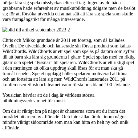
börjar lära sig spela misslyckas efter ett tag. Ingen av de båda
grabbarna hade erfarenhet av musikutbildning tidigare men de beslöt
sig för att försöka utveckla ett annat sätt att lära sig spela som skulle
vara framgångsrikt för många intresserade.
Chris och Mikko grundade år 2011 ett företag, som då kallades
Ovelin. De utvecklade och lanserade sin första produkt som kallas
WildChords. WildChords är ett spel som spelas på datorn som syftar
till att barn ska lära sig grunderna i gitarr. Spelet spelas med en riktig
gitarr och spelet ”lyssnar” till spelaren. WildChords är ett riktigt spel
i den meningen att olika uppdrag skall lösas för att man ska gå
framåt i spelet. Spelet upplägg håller spelaren motiverad att träna
och att fortsätta att lära sig mer. WildChords lanserades 2011 på
konferensen Slush och teamet vann första pris bland 100 tävlande.
Yousician hävdar att de i dag är världens största
utbildningsverksamhet för musik.
Om du är riktigt bra på något är chanserna stora att du inom det
området hittar en ny affärsidé. Och inte sällan är det inom något
mindre viktigt sidoområde som man kan hitta en helt ny och unik
affärsidé.