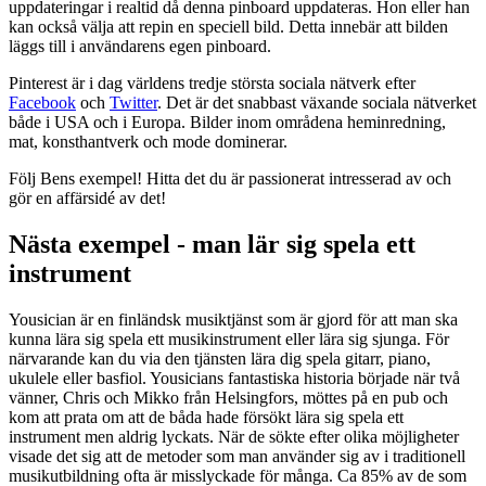
uppdateringar i realtid då denna pinboard uppdateras. Hon eller han
kan också välja att repin en speciell bild. Detta innebär att bilden
läggs till i användarens egen pinboard.
Pinterest är i dag världens tredje största sociala nätverk efter
Facebook
och
Twitter
. Det är det snabbast växande sociala nätverket
både i USA och i Europa. Bilder inom områdena heminredning,
mat, konsthantverk och mode dominerar.
Följ Bens exempel! Hitta det du är passionerat intresserad av och
gör en affärsidé av det!
Nästa exempel - man lär sig spela ett
instrument
Yousician är en finländsk musiktjänst som är gjord för att man ska
kunna lära sig spela ett musikinstrument eller lära sig sjunga. För
närvarande kan du via den tjänsten lära dig spela gitarr, piano,
ukulele eller basfiol. Yousicians fantastiska historia började när två
vänner, Chris och Mikko från Helsingfors, möttes på en pub och
kom att prata om att de båda hade försökt lära sig spela ett
instrument men aldrig lyckats. När de sökte efter olika möjligheter
visade det sig att de metoder som man använder sig av i traditionell
musikutbildning ofta är misslyckade för många. Ca 85% av de som