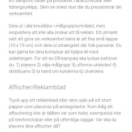
ett varuprov, bilder på produkter, rabattcheckar eller
tidningsurklipp. Skriv en enkel text där du presenterar din
verksamhet.
Dela ut i alla brevlådor i målgruppsområdet, men
respektera att inte alla önskar att få reklam. Ett utmärkt
sätt att göra sin verksamhet känd är att fixa små lappar
(10 x 15 cm) och dela ut strategiskt där folk passerar. Du
kan gärna be dina kompisar att hjälpa till med
utdelningen. För att en DR-kampanj ska lyckas behöver
du: 1) planera 2) välja målgrupp 3) utforma utskicket 4)
distribuera 5) ta hand om kunderna 6) utvärdera.
Affischer/Reklamblad
Tryck upp ett reklamblad eller skriv själv på ett stort
papper som placeras på anslagstavlor. Kom ihåg att
affischering inte är tillåten var som helst, exempelvis inte
på telefonstolpar eller på offentliga väggar. Var ska du
placera dina affischer då?