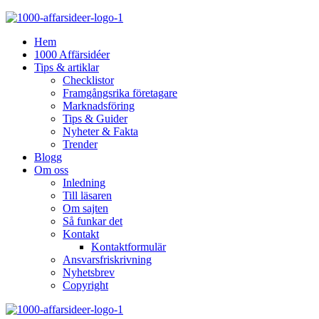
Hem
1000 Affärsidéer
Tips & artiklar
Checklistor
Framgångsrika företagare
Marknadsföring
Tips & Guider
Nyheter & Fakta
Trender
Blogg
Om oss
Inledning
Till läsaren
Om sajten
Så funkar det
Kontakt
Kontaktformulär
Ansvarsfriskrivning
Nyhetsbrev
Copyright