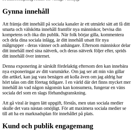
Gynna innehåll
Att främja ditt innehåll på sociala kanaler är ett utmärkt sätt att få ditt
smarta och välskötta innehåll framför nya människor, bevisa din
kompetens och öka din publik. När folk börjar gilla, kommentera
och dela dina sociala inlägg, är ditt innehåll utsatt för nya
målgrupper - deras vänner och anhängare. Eftersom människor delar
ditt innehåll med sina nätverk, och deras nätverk följer efter, sprids
ditt innehåll över internet.
Denna exponering är särskilt fördelaktig eftersom den kan innebära
nya exponeringar av ditt varumärke. Om jag ser att min vän gillar
din artikel, kan jag vara benägen att kolla även om jag aldrig har
hört talas om ditt företag tidigare. I en värld där det finns mycket mer
innehåll än vad någon någonsin kan konsumera, fungerar en väns
sociala del som en slags förhandsgranskning.
Att gå viral är ingen lätt uppgift, förstås, men utan sociala medier
skulle det vara nästan omöjligt. För att maximera sociala medier se
till att ha en marknadsplan för innehållet på plats.
Kund och publik engagemang