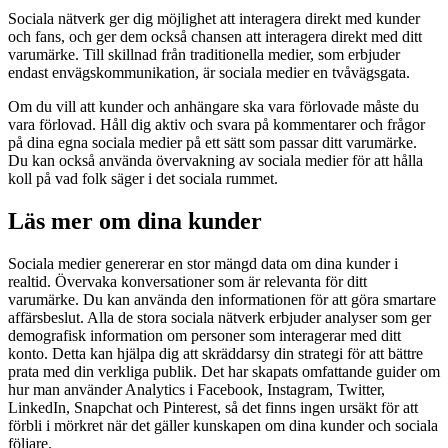
Sociala nätverk ger dig möjlighet att interagera direkt med kunder
och fans, och ger dem också chansen att interagera direkt med ditt
varumärke. Till skillnad från traditionella medier, som erbjuder
endast envägskommunikation, är sociala medier en tvåvägsgata.
Om du vill att kunder och anhängare ska vara förlovade måste du
vara förlovad. Håll dig aktiv och svara på kommentarer och frågor
på dina egna sociala medier på ett sätt som passar ditt varumärke.
Du kan också använda övervakning av sociala medier för att hålla
koll på vad folk säger i det sociala rummet.
Läs mer om dina kunder
Sociala medier genererar en stor mängd data om dina kunder i
realtid. Övervaka konversationer som är relevanta för ditt
varumärke. Du kan använda den informationen för att göra smartare
affärsbeslut. Alla de stora sociala nätverk erbjuder analyser som ger
demografisk information om personer som interagerar med ditt
konto. Detta kan hjälpa dig att skräddarsy din strategi för att bättre
prata med din verkliga publik. Det har skapats omfattande guider om
hur man använder Analytics i Facebook, Instagram, Twitter,
LinkedIn, Snapchat och Pinterest, så det finns ingen ursäkt för att
förbli i mörkret när det gäller kunskapen om dina kunder och sociala
följare.