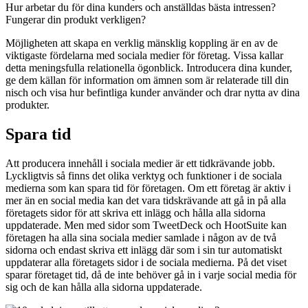
Hur arbetar du för dina kunders och anställdas bästa intressen?
Fungerar din produkt verkligen?
Möjligheten att skapa en verklig mänsklig koppling är en av de
viktigaste fördelarna med sociala medier för företag. Vissa kallar
detta meningsfulla relationella ögonblick. Introducera dina kunder,
ge dem källan för information om ämnen som är relaterade till din
nisch och visa hur befintliga kunder använder och drar nytta av dina
produkter.
Spara tid
Att producera innehåll i sociala medier är ett tidkrävande jobb.
Lyckligtvis så finns det olika verktyg och funktioner i de sociala
medierna som kan spara tid för företagen. Om ett företag är aktiv i
mer än en social media kan det vara tidskrävande att gå in på alla
företagets sidor för att skriva ett inlägg och hålla alla sidorna
uppdaterade. Men med sidor som TweetDeck och HootSuite kan
företagen ha alla sina sociala medier samlade i någon av de två
sidorna och endast skriva ett inlägg där som i sin tur automatiskt
uppdaterar alla företagets sidor i de sociala medierna. På det viset
sparar företaget tid, då de inte behöver gå in i varje social media för
sig och de kan hålla alla sidorna uppdaterade.