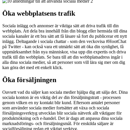
Öka webbplatsens trafik
Sociala inlägg och annonser är viktiga sätt att driva trafik till din
webbplats. Att dela bra innehåll från din blogg eller hemsida till dina
sociala kanaler är ett bra sätt att få läsare så fort du publicerar ett nytt
inlägg. Deltagande i sociala chattar - som den veckovisa #HootChat
på Twitter - kan också vara ett utmärkt sätt att öka din synlighet, få
uppmärksamhet från nya människor, visa upp din expertis och driva
trafik till din webbplats. Se bara till att din webbplatsadress ingår i
alla dina sociala medier, så att personer som vill lära sig mer om dig
kan göra det med ett enkelt klick.
Öka försäljningen
Oavsett vad du säljer kan sociala medier hjälpa dig att sälja det. Dina
sociala konton är en viktig del av din försäljningstratt - processen
genom vilken en ny kontakt blir kund. Eftersom antalet personer
som använder sociala medier fortsätter att växa och sociala
försäljningsverktyg utvecklas blir sociala nätverk allt viktigare för
produktsökning och e-handel. Det är dags att anpassa dina sociala
marknadsförings- och försäljningsmål. För enskilda säljare är
socialförsäljning redan ett viktigt verktyg.