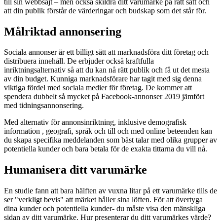
till sin webbsajt – men också skildra ditt varumärke på rätt sätt och
att din publik förstår de värderingar och budskap som det står för.
Målriktad annonsering
Sociala annonser är ett billigt sätt att marknadsföra ditt företag och
distribuera innehåll. De erbjuder också kraftfulla
inriktningsalternativ så att du kan nå rätt publik och få ut det mesta
av din budget. Kunniga marknadsförare har tagit med sig denna
viktiga fördel med sociala medier för företag. De kommer att
spendera dubbelt så mycket på Facebook-annonser 2019 jämfört
med tidningsannonsering.
Med alternativ för annonsinriktning, inklusive demografisk
information , geografi, språk och till och med online beteenden kan
du skapa specifika meddelanden som bäst talar med olika grupper av
potentiella kunder och bara betala för de exakta tittarna du vill nå.
Humanisera ditt varumärke
En studie fann att bara hälften av vuxna litar på ett varumärke tills de
ser "verkligt bevis" att märket håller sina löften. För att övertyga
dina kunder och potentiella kunder- du måste visa den mänskliga
sidan av ditt varumärke. Hur presenterar du ditt varumärkes värde?