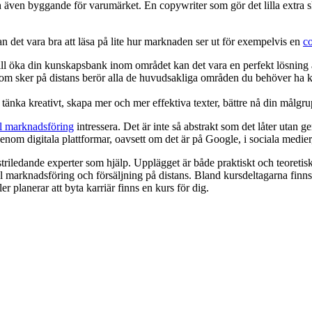
och även byggande för varumärket. En copywriter som gör det lilla extra
an det vara bra att läsa på lite hur marknaden ser ut för exempelvis en
c
ll öka din kunskapsbank inom området kan det vara en perfekt lösning 
som sker på distans berör alla de huvudsakliga områden du behöver ha kol
h tänka kreativt, skapa mer och mer effektiva texter, bättre nå din mål
al marknadsföring
intressera. Det är inte så abstrakt som det låter utan 
om digitala plattformar, oavsett om det är på Google, i sociala medier
riledande experter som hjälp. Upplägget är både praktiskt och teoretiskt
l marknadsföring och försäljning på distans. Bland kursdeltagarna finns 
ler planerar att byta karriär finns en kurs för dig.