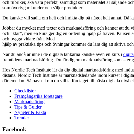
och rubriker, ska vara perfekt, samtidigt som materialet är säljande 
som övertygar kunder och säljer produkter.
Du kanske vill sadla om helt och inrikta dig på något helt annat. Då k
Jobbar du mycket med texter och marknadsföring och känner att du vi
och ”klar”, men en kurs ger dig en ordentlig hjälp på traven. Kursen 
och bygga vidare från. Med
hjälp av praktiska tips och övningar kommer du lära dig att skriva oc
När du ändå är inne i de digitala tankarna kanske även en kurs i
digit
framtidens marknadsföring. Du lär dig om marknadsföring som sker gen
Hos Nordic Tech Institute lär du dig digital marknadsföring med indust
distans. Nordic Tech Institute är marknadsledande inom kurser i digita
där emellan. Så oavsett om du vill ta företaget till nästa digitala nivå el
Checklistor
Framgångsrika företagare
Marknadsföring
Tips & Guider
Nyheter & Fakta
Trender
Facebook