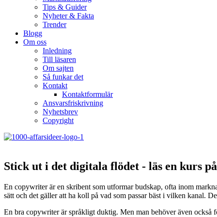
Tips & Guider
Nyheter & Fakta
Trender
Blogg
Om oss
Inledning
Till läsaren
Om sajten
Så funkar det
Kontakt
Kontaktformulär
Ansvarsfriskrivning
Nyhetsbrev
Copyright
Stick ut i det digitala flödet - läs en kurs p
En copywriter är en skribent som utformar budskap, ofta inom marknadsf
sätt och det gäller att ha koll på vad som passar bäst i vilken kanal.
En bra copywriter är språkligt duktig. Men man behöver även också förs