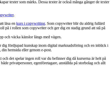
 skapar texter som märks. Dessa texter är också många gånger de texter
opywriter
.
att läsa en
kurs i copywriting
. Som copywriter blir du aldrig fullärd
l på i rollen som copywriter och ger dig en stadig grund att stå på
grupp och väcka känslor längs med vägen.
ger dig fördjupad kunskap inom digital marknadsföring och en inblick i
, din hemsida eller genom e-post.
 och det spelar ingen roll var du befinner dig då kurserna är helt på
både privatpersoner, egenföretagare, anställda på storbolag och allt