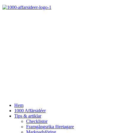
Hem
1000 Affärsidéer
Tips & artiklar
Checklistor
Framgångsrika företagare
Marknadsföring