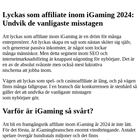
Lyckas som affiliate inom iGaming 2024:
Undvik de vanligaste misstagen
Att lyckas som affiliate inom iGaming är en dröm för många
entreprenörer. Att lyckas skapa en sajt som nästan sköter sig själv,
och genererar passiva inkomster, är något som lockar
många människor. Men detta segment inom SEO och
internetmarknadsföring är knappast någonting för nybörjare. Det är
en av de absolut svåraste men också mest lukrativa
nischerna att jobba inom.
Vägen att lyckas som spel- och casinoaffiliate är lång, och på vägen
finns många fallgropar. I en bransch där konkurrensen är stenhård så
gäller det att undvika de vanligaste misstagen
som nybörjare gör.
Varför är iGaming så svårt?
Att bli en framgångsrik affiliate inom iGaming år 2024 är inte lätt.
För det första, är iGamingbranschen enormt vinstbringande. Antalet
spelare övergår hundratals miljoner och det finns