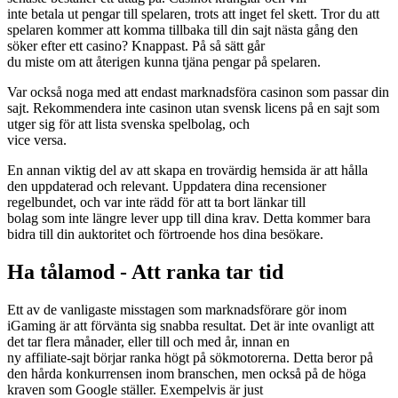
inte betala ut pengar till spelaren, trots att inget fel skett. Tror du att
spelaren kommer att komma tillbaka till din sajt nästa gång den
söker efter ett casino? Knappast. På så sätt går
du miste om att återigen kunna tjäna pengar på spelaren.
Var också noga med att endast marknadsföra casinon som passar din
sajt. Rekommendera inte casinon utan svensk licens på en sajt som
utger sig för att lista svenska spelbolag, och
vice versa.
En annan viktig del av att skapa en trovärdig hemsida är att hålla
den uppdaterad och relevant. Uppdatera dina recensioner
regelbundet, och var inte rädd för att ta bort länkar till
bolag som inte längre lever upp till dina krav. Detta kommer bara
bidra till din auktoritet och förtroende hos dina besökare.
Ha tålamod - Att ranka tar tid
Ett av de vanligaste misstagen som marknadsförare gör inom
iGaming är att förvänta sig snabba resultat. Det är inte ovanligt att
det tar flera månader, eller till och med år, innan en
ny affiliate-sajt börjar ranka högt på sökmotorerna. Detta beror på
den hårda konkurrensen inom branschen, men också på de höga
kraven som Google ställer. Exempelvis är just