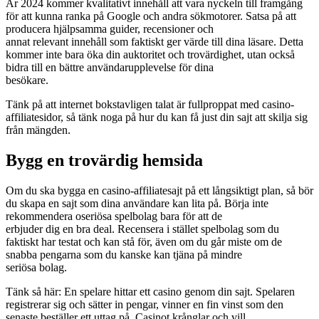
År 2024 kommer kvalitativt innehåll att vara nyckeln till framgång
för att kunna ranka på Google och andra sökmotorer. Satsa på att
producera hjälpsamma guider, recensioner och
annat relevant innehåll som faktiskt ger värde till dina läsare. Detta
kommer inte bara öka din auktoritet och trovärdighet, utan också
bidra till en bättre användarupplevelse för dina
besökare.
Tänk på att internet bokstavligen talat är fullproppat med casino-
affiliatesidor, så tänk noga på hur du kan få just din sajt att skilja sig
från mängden.
Bygg en trovärdig hemsida
Om du ska bygga en casino-affiliatesajt på ett långsiktigt plan, så bör
du skapa en sajt som dina användare kan lita på. Börja inte
rekommendera oseriösa spelbolag bara för att de
erbjuder dig en bra deal. Recensera i stället spelbolag som du
faktiskt har testat och kan stå för, även om du går miste om de
snabba pengarna som du kanske kan tjäna på mindre
seriösa bolag.
Tänk så här: En spelare hittar ett casino genom din sajt. Spelaren
registrerar sig och sätter in pengar, vinner en fin vinst som den
senaste beställer ett uttag på. Casinot krånglar och vill