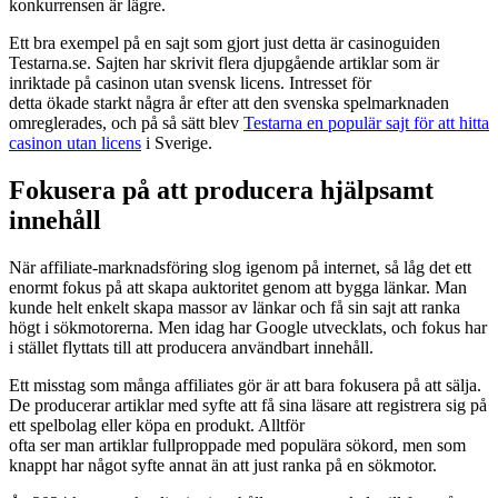
konkurrensen är lägre.
Ett bra exempel på en sajt som gjort just detta är casinoguiden
Testarna.se. Sajten har skrivit flera djupgående artiklar som är
inriktade på casinon utan svensk licens. Intresset för
detta ökade starkt några år efter att den svenska spelmarknaden
omreglerades, och på så sätt blev
Testarna en populär sajt för att hitta
casinon utan licens
i Sverige.
Fokusera på att producera hjälpsamt
innehåll
När affiliate-marknadsföring slog igenom på internet, så låg det ett
enormt fokus på att skapa auktoritet genom att bygga länkar. Man
kunde helt enkelt skapa massor av länkar och få sin sajt att ranka
högt i sökmotorerna. Men idag har Google utvecklats, och fokus har
i stället flyttats till att producera användbart innehåll.
Ett misstag som många affiliates gör är att bara fokusera på att sälja.
De producerar artiklar med syfte att få sina läsare att registrera sig på
ett spelbolag eller köpa en produkt. Alltför
ofta ser man artiklar fullproppade med populära sökord, men som
knappt har något syfte annat än att just ranka på en sökmotor.