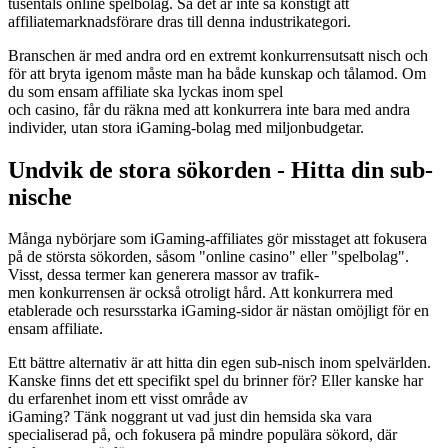
tusentals online spelbolag. Så det är inte så konstigt att
affiliatemarknadsförare dras till denna industrikategori.
Branschen är med andra ord en extremt konkurrensutsatt nisch och
för att bryta igenom måste man ha både kunskap och tålamod. Om
du som ensam affiliate ska lyckas inom spel
och casino, får du räkna med att konkurrera inte bara med andra
individer, utan stora iGaming-bolag med miljonbudgetar.
Undvik de stora sökorden - Hitta din sub-
nische
Många nybörjare som iGaming-affiliates gör misstaget att fokusera
på de största sökorden, såsom "online casino" eller "spelbolag".
Visst, dessa termer kan generera massor av trafik-
men konkurrensen är också otroligt hård. Att konkurrera med
etablerade och resursstarka iGaming-sidor är nästan omöjligt för en
ensam affiliate.
Ett bättre alternativ är att hitta din egen sub-nisch inom spelvärlden.
Kanske finns det ett specifikt spel du brinner för? Eller kanske har
du erfarenhet inom ett visst område av
iGaming? Tänk noggrant ut vad just din hemsida ska vara
specialiserad på, och fokusera på mindre populära sökord, där