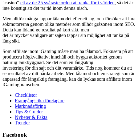
"casino"
ett av de 25 svåraste orden att ranka för i världen
, så det är
inte konstigt att det tar tid inom denna nisch.
Men alltför många tappar tålamodet efter ett tag, och försöker att lura
sökmotorerna genom olika metoder som tillhör gråzonen inom SEO.
Detta kan ibland ge resultat på kort sikt, men
det är mycket vanligare att sajten tappar sin möjlighet att ranka på
lång sikt.
Som affiliate inom iGaming måste man ha tålamod. Fokusera på att
producera högkvalitativt innehåll och bygga auktoritet genom
naturlig länkbyggnad. Se det som en långsiktig
investering för din sajt och ditt varumärke. Tids nog kommer du att
se resultatet av ditt hårda arbete. Med tålamod och en strategi som är
anpassad för långsiktig framgång, kan du lyckas som affiliate inom
iGamingbranschen.
Checklistor
Framgångsrika företagare
Marknadsföring
Tips & Guider
Nyheter & Fakta
Trender
Facebook