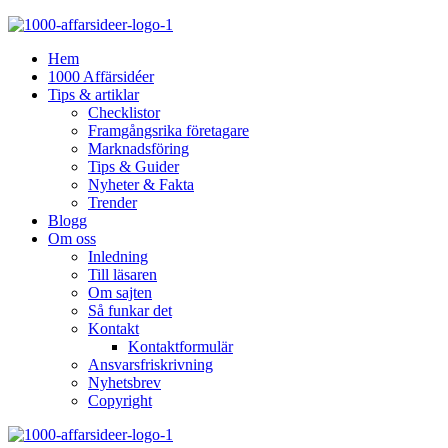
Hem
1000 Affärsidéer
Tips & artiklar
Checklistor
Framgångsrika företagare
Marknadsföring
Tips & Guider
Nyheter & Fakta
Trender
Blogg
Om oss
Inledning
Till läsaren
Om sajten
Så funkar det
Kontakt
Kontaktformulär
Ansvarsfriskrivning
Nyhetsbrev
Copyright