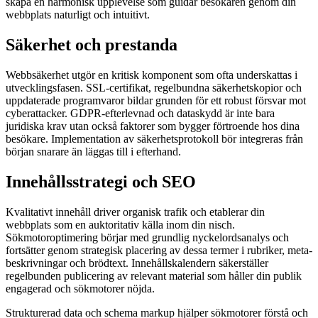
skapa en harmonisk upplevelse som guidar besökaren genom din
webbplats naturligt och intuitivt.
Säkerhet och prestanda
Webbsäkerhet utgör en kritisk komponent som ofta underskattas i
utvecklingsfasen. SSL-certifikat, regelbundna säkerhetskopior och
uppdaterade programvaror bildar grunden för ett robust försvar mot
cyberattacker. GDPR-efterlevnad och dataskydd är inte bara
juridiska krav utan också faktorer som bygger förtroende hos dina
besökare. Implementation av säkerhetsprotokoll bör integreras från
början snarare än läggas till i efterhand.
Innehållsstrategi och SEO
Kvalitativt innehåll driver organisk trafik och etablerar din
webbplats som en auktoritativ källa inom din nisch.
Sökmotoroptimering börjar med grundlig nyckelordsanalys och
fortsätter genom strategisk placering av dessa termer i rubriker, meta-
beskrivningar och brödtext. Innehållskalendern säkerställer
regelbunden publicering av relevant material som håller din publik
engagerad och sökmotorer nöjda.
Strukturerad data och schema markup hjälper sökmotorer förstå och