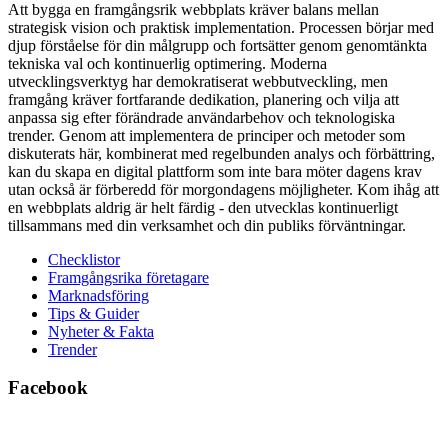
Att bygga en framgångsrik webbplats kräver balans mellan
strategisk vision och praktisk implementation. Processen börjar med
djup förståelse för din målgrupp och fortsätter genom genomtänkta
tekniska val och kontinuerlig optimering. Moderna
utvecklingsverktyg har demokratiserat webbutveckling, men
framgång kräver fortfarande dedikation, planering och vilja att
anpassa sig efter förändrade användarbehov och teknologiska
trender. Genom att implementera de principer och metoder som
diskuterats här, kombinerat med regelbunden analys och förbättring,
kan du skapa en digital plattform som inte bara möter dagens krav
utan också är förberedd för morgondagens möjligheter. Kom ihåg att
en webbplats aldrig är helt färdig - den utvecklas kontinuerligt
tillsammans med din verksamhet och din publiks förväntningar.
Checklistor
Framgångsrika företagare
Marknadsföring
Tips & Guider
Nyheter & Fakta
Trender
Facebook