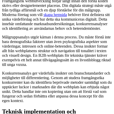
Framgångsrik webbutveckling börjar långt innan den första koden
skrivs eller designelementet placeras. Din digitala strategi måste utgå
från tydliga affärsmål och en djup förståelse för din målgrupp.
Moderna företag som vill
skapa hemsida
behöver först definiera sitt
unika värdeförslag och hur detta ska kommuniceras digitalt. Detta
innebär omfattande marknadsundersökningar, konkurrensanalyser
och identifiering av användarnas behov och beteendemönster.
Målgruppsanalys utgör kärnan i denna process. Du måste förstå inte
bara demografiska faktorer utan även psykografiska aspekter som
värderingar, intressen och online-beteenden. Dessa insikter formar
allt från webbplatsens struktur och navigation till tonalitet i texten
och visuell design. En B2B-webbplats för tekniska tjänster kräver
exempelvis ett helt annat tillvägagångssätt än en livsstilsblogg riktad
till unga vuxna.
Konkurrensanalys ger värdefulla insikter om branschstandarder och
möjligheter till differentiering. Genom att studera framgångsrika
konkurrenter kan du identifiera beprövade metoder samtidigt som du
upptäcker luckor i marknaden där din webbplats kan erbjuda något
unikt. Detta handlar inte om kopiering utan om att förstå vad som
fungerar och sedan förbättra eller anpassa dessa koncept för din
egen kontext.
Teknisk implementation och