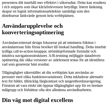
presentera ditt innehåll mer effektivt i sökresultat. Detta kan resultera
i rich snippets som ökar klickfrekvensen betydligt. Intern länkning
skapar en logisk informationsarkitektur samtidigt som den
distribuerar länkvärde genom hela webbplatsen.
Användarupplevelse och
konverteringsoptimering
Användarcentrerad design fokuserar på att minimera friktion i
användarresan från första besöket till önskad handling. Detta innebär
tydliga call-to-action-knappar, strömlinjeformade formulär och
intuitiva navigationsstrukturer. A/B-testning möjliggör datadriven
optimering där olika versioner av sidelement testas för att identifiera
vad som genererar bäst resultat.
Tillgänglighet säkerställer att din webbplats kan användas av
personer med olika funktionsvariationer. Detta inkluderar alternativ
text för bilder, tillräcklig färgkontrast och tangentbordsnavigering.
Förutom att vara etiskt rätt öppnar tillgänglighet upp för en bredare
målgrupp och förbättrar ofta den allmänna användbarheten.
Din väg mot digital excellens