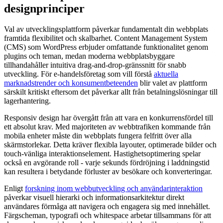
designprinciper
Val av utvecklingsplattform påverkar fundamentalt din webbplats
framtida flexibilitet och skalbarhet. Content Management System
(CMS) som WordPress erbjuder omfattande funktionalitet genom
plugins och teman, medan moderna webbplatsbyggare
tillhandahåller intuitiva drag-and-drop-gränssnitt för snabb
utveckling. För e-handelsföretag som vill förstå
aktuella
marknadstrender och konsumentbeteenden
blir valet av plattform
särskilt kritiskt eftersom det påverkar allt från betalningslösningar till
lagerhantering.
Responsiv design har övergått från att vara en konkurrensfördel till
ett absolut krav. Med majoriteten av webbtrafiken kommande från
mobila enheter måste din webbplats fungera felfritt över alla
skärmstorlekar. Detta kräver flexibla layouter, optimerade bilder och
touch-vänliga interaktionselement. Hastighetsoptimering spelar
också en avgörande roll - varje sekunds fördröjning i laddningstid
kan resultera i betydande förluster av besökare och konverteringar.
Enligt
forskning inom webbutveckling och användarinteraktion
påverkar visuell hierarki och informationsarkitektur direkt
användares förmåga att navigera och engagera sig med innehållet.
Färgscheman, typografi och whitespace arbetar tillsammans för att