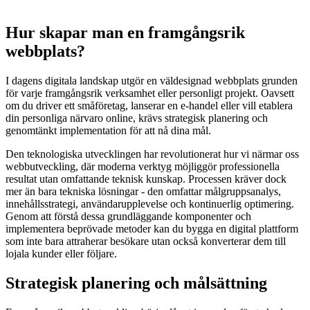
Hur skapar man en framgångsrik
webbplats?
I dagens digitala landskap utgör en väldesignad webbplats grunden
för varje framgångsrik verksamhet eller personligt projekt. Oavsett
om du driver ett småföretag, lanserar en e-handel eller vill etablera
din personliga närvaro online, krävs strategisk planering och
genomtänkt implementation för att nå dina mål.
Den teknologiska utvecklingen har revolutionerat hur vi närmar oss
webbutveckling, där moderna verktyg möjliggör professionella
resultat utan omfattande teknisk kunskap. Processen kräver dock
mer än bara tekniska lösningar - den omfattar målgruppsanalys,
innehållsstrategi, användarupplevelse och kontinuerlig optimering.
Genom att förstå dessa grundläggande komponenter och
implementera beprövade metoder kan du bygga en digital plattform
som inte bara attraherar besökare utan också konverterar dem till
lojala kunder eller följare.
Strategisk planering och målsättning