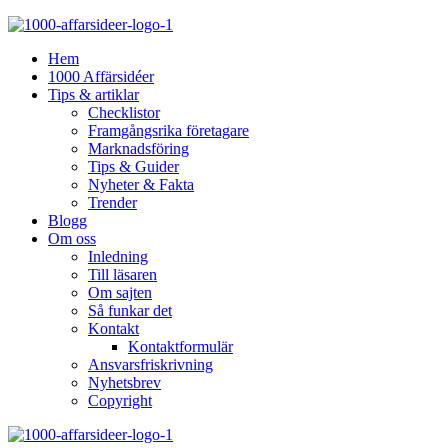
Hem
1000 Affärsidéer
Tips & artiklar
Checklistor
Framgångsrika företagare
Marknadsföring
Tips & Guider
Nyheter & Fakta
Trender
Blogg
Om oss
Inledning
Till läsaren
Om sajten
Så funkar det
Kontakt
Kontaktformulär
Ansvarsfriskrivning
Nyhetsbrev
Copyright