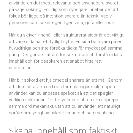
användaren det mest relevanta och användbara svaret
på varje sökning. För dig som nybörjare innebär det att
fokus bör ligga på intention snarare än teknik. Vad vill
personen som söker egentligen veta, göra eller lösa.
När du skriver innehåll eller strukturerar sidor är det viktigt
att varje sida har ett tydligt syfte. En sida bör svara på en
huvudfråga och inte försöka täcka för mycket på samma
gång. Det gör det lättare för sökmotorn att förstå sidans
innehåll och för besökaren att snabbt hitta rätt
information.
Här blir sökord ett hjälpmedel snarare än ett mål. Genom
att identifiera vilka ord och formuleringar målgruppen
använder kan du anpassa språket så att det speglar
verkliga sökningar. Det betyder inte att du ska upprepa
samma ord mekaniskt, utan att du använder ett naturligt
språk som tydligt signalerar ämne och sammanhang.
Skapa innehåll som faktiskt