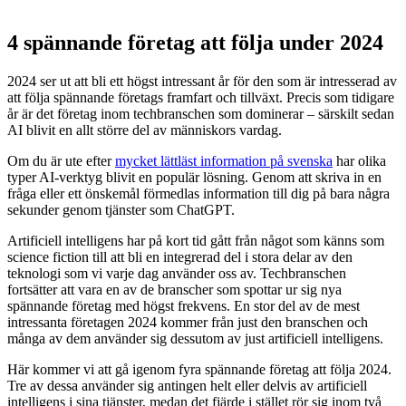
4 spännande företag att följa under 2024
2024 ser ut att bli ett högst intressant år för den som är intresserad av
att följa spännande företags framfart och tillväxt. Precis som tidigare
år är det företag inom techbranschen som dominerar – särskilt sedan
AI blivit en allt större del av människors vardag.
Om du är ute efter
mycket lättläst information på svenska
har olika
typer AI-verktyg blivit en populär lösning. Genom att skriva in en
fråga eller ett önskemål förmedlas information till dig på bara några
sekunder genom tjänster som ChatGPT.
Artificiell intelligens har på kort tid gått från något som känns som
science fiction till att bli en integrerad del i stora delar av den
teknologi som vi varje dag använder oss av. Techbranschen
fortsätter att vara en av de branscher som spottar ur sig nya
spännande företag med högst frekvens. En stor del av de mest
intressanta företagen 2024 kommer från just den branschen och
många av dem använder sig dessutom av just artificiell intelligens.
Här kommer vi att gå igenom fyra spännande företag att följa 2024.
Tre av dessa använder sig antingen helt eller delvis av artificiell
intelligens i sina tjänster, medan det fjärde i stället rör sig inom två