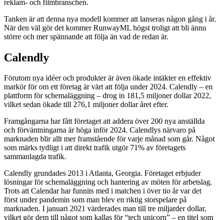
reklam- och filmbranschen.
Tanken är att denna nya modell kommer att lanseras någon gång i år.
När den väl gör det kommer RunwayML högst troligt att bli ännu
större och mer spännande att följa än vad de redan är.
Calendly
Förutom nya idéer och produkter är även ökade intäkter en effektiv
markör för om ett företag är värt att följa under 2024. Calendly – en
plattform för schemaläggning – drog in 181,5 miljoner dollar 2022,
vilket sedan ökade till 276,1 miljoner dollar året efter.
Framgångarna har fått företaget att addera över 200 nya anställda
och förväntningarna är höga inför 2024. Calendlys närvaro på
marknaden blir allt mer framstående för varje månad som går. Något
som märks tydligt i att direkt trafik utgör 71% av företagets
sammanlagda trafik.
Calendly grundades 2013 i Atlanta, Georgia. Företaget erbjuder
lösningar för schemaläggning och hantering av möten för arbetslag.
Trots att Calendar har funnits med i matchen i över tio år var det
först under pandemin som man blev en riktig storspelare på
marknaden. I januari 2021 värderades man till tre miljarder dollar,
vilket gör dem till något som kallas för “tech unicorn” – en titel som