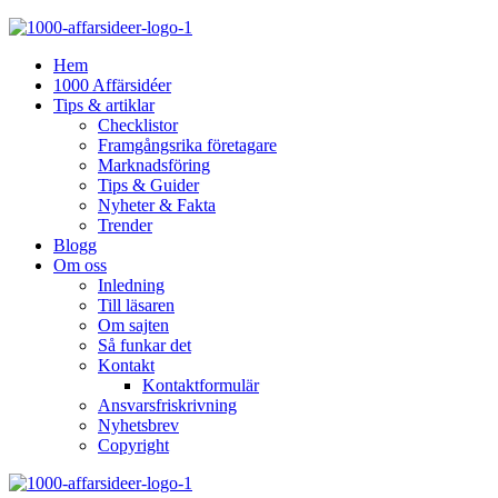
Hem
1000 Affärsidéer
Tips & artiklar
Checklistor
Framgångsrika företagare
Marknadsföring
Tips & Guider
Nyheter & Fakta
Trender
Blogg
Om oss
Inledning
Till läsaren
Om sajten
Så funkar det
Kontakt
Kontaktformulär
Ansvarsfriskrivning
Nyhetsbrev
Copyright