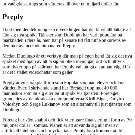
privatägda startups som värderas till över en miljard dollar får.
Preply
I takt med den teknologiska utvecklingen har det blivit allt lättare att
lära sig nya språk. Tjänster som Duolingo har varit populära på
marknaden i flera år, men har på senare tid fått tuff konkurrens av
den mer avancerade utmanaren Preply.
Medan Duolingo är ett verktyg där man på egen hand lär sig det nya
språket med hjälp av att ta sig an olika meningar, ord och uttryck
som dyker upp på skärmen har Preply valt att gå en annan väg. Här
är det i stället videochattar som gäller.
Preply är en språkplattform som kopplar samman elever och lärar
världen över. I skrivande stund har företaget upp mot 40 000
människor som lär sig eller lär ut språk via tjänsten. Företaget
grundades av de ukrainska entreprenörerna Kirill Bigai, Dmytro
Voloshyn och Serge Lukianov som ett alternativ till just tjänster som
Duolingo.
Företag har växt snabbt och fick ytterligare finansiering i form av 70
miljoner dollar i somras. Planen är att använda sig allt mer av
artificiell intelligens och mycket talar Preply bara kommer att bli