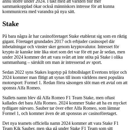
ännu större under 2024. I takt med att världen blir mer
sammankopplad ökar också människors intresse för att kunna
kommunicera med varandra på nya sätt.
Stake
På bara några år har casinoföretaget Stake etablerat sig som en riktig
gigant. Företaget grundades 2017 och erbjuder casinospel där
inbetalningar och vinster sker genom kryptovalutor. Intresset för
krypto är kanske inte lika stort som det var för ett par år sedan, men
under 2024 kommer det att vara svårt att inte stöta på Stake i olika
sammanhang – särskilt om man är intresserad av sport.
Sedan 2022 syns Stakes logotyp på fobtollslaget Evertons tröjor och
2024 kommer man flitigt att synas till inom världens mest populära
motorsport: Formel 1. Redan förra säsongen slöt man ett avtal om att
sponsra Alfa Romeo.
Stallets namn blev då Alfa Romeo F1 Team Stake, men oftast
kallades det bara Alfa Romeo. 2024 kommer Stake att ha en mycket
tydligare närvaro. Sauber tar över efter Alfa Romeo, som lämnar
Formel 1, och kommer även de att sponsras av casinoföretaget.
Det nya teamets officiella namn 2024 kommer att vara Stake F1
Team Kik Sauber, men ska gå under Stake F1 Team som sitt