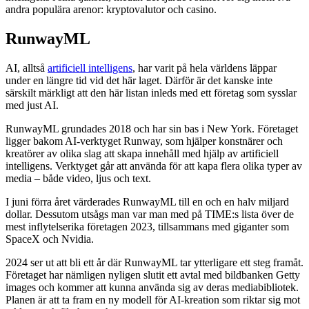
andra populära arenor: kryptovalutor och casino.
RunwayML
AI, alltså
artificiell intelligens
, har varit på hela världens läppar
under en längre tid vid det här laget. Därför är det kanske inte
särskilt märkligt att den här listan inleds med ett företag som sysslar
med just AI.
RunwayML grundades 2018 och har sin bas i New York. Företaget
ligger bakom AI-verktyget Runway, som hjälper konstnärer och
kreatörer av olika slag att skapa innehåll med hjälp av artificiell
intelligens. Verktyget går att använda för att kapa flera olika typer av
media – både video, ljus och text.
I juni förra året värderades RunwayML till en och en halv miljard
dollar. Dessutom utsågs man var man med på TIME:s lista över de
mest inflytelserika företagen 2023, tillsammans med giganter som
SpaceX och Nvidia.
2024 ser ut att bli ett år där RunwayML tar ytterligare ett steg framåt.
Företaget har nämligen nyligen slutit ett avtal med bildbanken Getty
images och kommer att kunna använda sig av deras mediabibliotek.
Planen är att ta fram en ny modell för AI-kreation som riktar sig mot