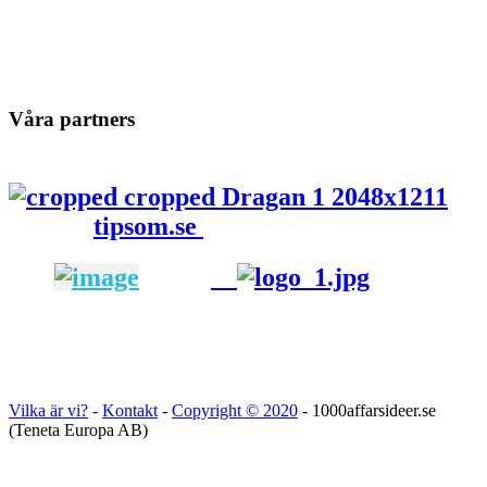
Våra partners
tipsom.se
Vilka är vi?
-
Kontakt
-
Copyright ©
2020
- 1000affarsideer.se
(Teneta Europa AB)