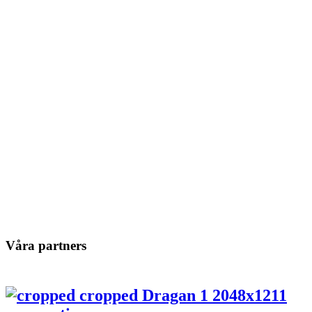
Våra partners