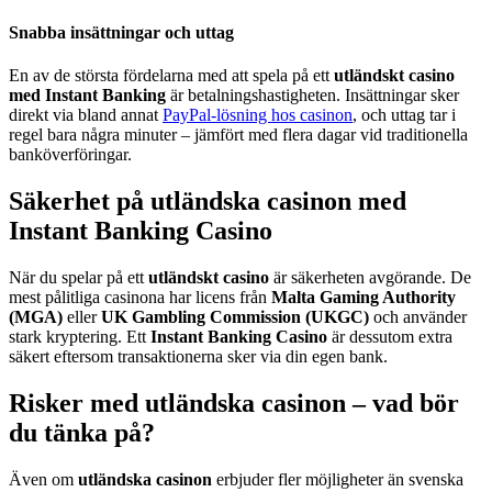
Snabba insättningar och uttag
En av de största fördelarna med att spela på ett
utländskt casino
med Instant Banking
är betalningshastigheten. Insättningar sker
direkt via bland annat
PayPal-lösning hos casinon
, och uttag tar i
regel bara några minuter – jämfört med flera dagar vid traditionella
banköverföringar.
Säkerhet på utländska casinon med
Instant Banking Casino
När du spelar på ett
utländskt casino
är säkerheten avgörande. De
mest pålitliga casinona har licens från
Malta Gaming Authority
(MGA)
eller
UK Gambling Commission (UKGC)
och använder
stark kryptering. Ett
Instant Banking Casino
är dessutom extra
säkert eftersom transaktionerna sker via din egen bank.
Risker med utländska casinon – vad bör
du tänka på?
Även om
utländska casinon
erbjuder fler möjligheter än svenska