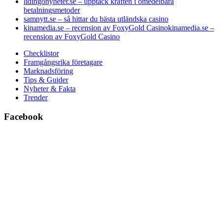
lidingonyheter.se – upptäck kraften i omedelbara
betalningsmetoder
samnytt.se – så hittar du bästa utländska casino
kinamedia.se – recension av FoxyGold Casinokinamedia.se –
recension av FoxyGold Casino
Checklistor
Framgångsrika företagare
Marknadsföring
Tips & Guider
Nyheter & Fakta
Trender
Facebook