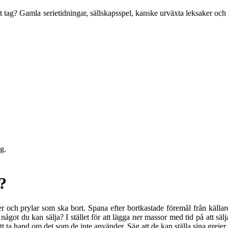
t tag? Gamla serietidningar, sällskapsspel, kanske urväxta leksaker oc
ng.
?
er och prylar som ska bort. Spana efter bortkastade föremål från källa
 något du kan sälja? I stället för att lägga ner massor med tid på att s
att ta hand om det som de inte använder. Säg att de kan ställa sina greje