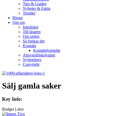
Tips & Guider
Nyheter & Fakta
Trender
Blogg
Om oss
Inledning
Till läsaren
Om sajten
Så funkar det
Kontakt
Kontaktformulär
Ansvarsfriskrivning
Nyhetsbrev
Copyright
Sälj gamla saker
Key Info:
Budget
Liten