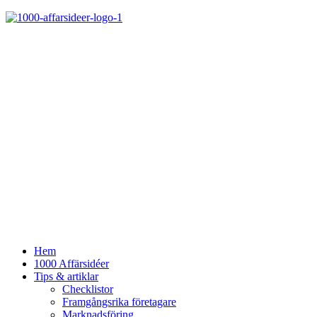
Hem
1000 Affärsidéer
Tips & artiklar
Checklistor
Framgångsrika företagare
Marknadsföring