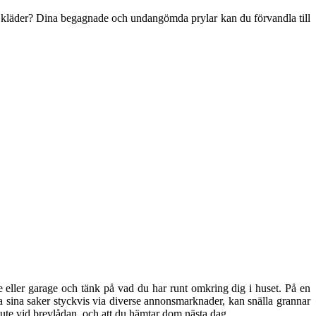
h kläder? Dina begagnade och undangömda prylar kan du förvandla till
re eller garage och tänk på vad du har runt omkring dig i huset. På en
älja sina saker styckvis via diverse annonsmarknader, kan snälla grannar
r ute vid brevlådan, och att du hämtar dom nästa dag.