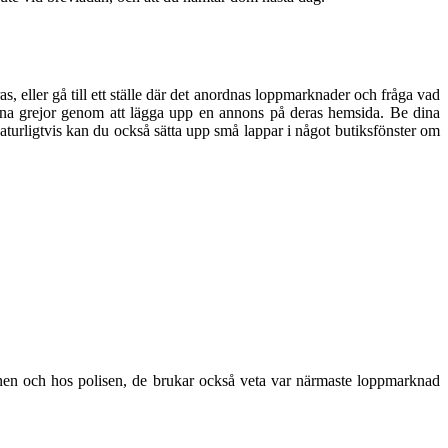
s, eller gå till ett ställe där det anordnas loppmarknader och fråga vad
r dina grejor genom att lägga upp en annons på deras hemsida. Be dina
turligtvis kan du också sätta upp små lappar i något butiksfönster om
unen och hos polisen, de brukar också veta var närmaste loppmarknad