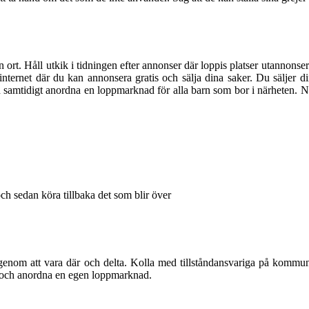
ort. Håll utkik i tidningen efter annonser där loppis platser utannonsera
på internet där du kan annonsera gratis och sälja dina saker. Du sälje
samtidigt anordna en loppmarknad för alla barn som bor i närheten. Na
 och sedan köra tillbaka det som blir över
du genom att vara där och delta. Kolla med tillståndansvariga på komm
ar och anordna en egen loppmarknad.