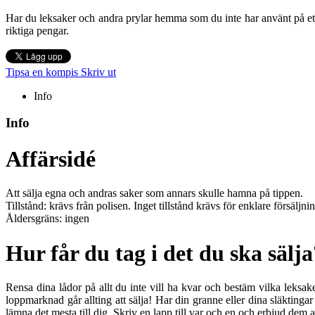
Har du leksaker och andra prylar hemma som du inte har använt på et
riktiga pengar.
Tipsa en kompis
Skriv ut
Info
Info
Affärsidé
Att sälja egna och andras saker som annars skulle hamna på tippen.
Tillstånd: krävs från polisen. Inget tillstånd krävs för enklare försäljni
Åldersgräns: ingen
Hur får du tag i det du ska sälja
Rensa dina lådor på allt du inte vill ha kvar och bestäm vilka leksak
loppmarknad går allting att sälja! Har din granne eller dina släktingar
lämna det mesta till dig. Skriv en lapp till var och en och erbjud dem 