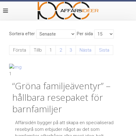
Sortera efter
Per sida
Första
Tillb
1
2
3
Nästa
Sista
1
“Gröna familjeäventyr” –
hållbara resepaket för
barnfamiljer
Affärsidén bygger på att skapa en specialiserad
resebyrå som erbjuder något av det som