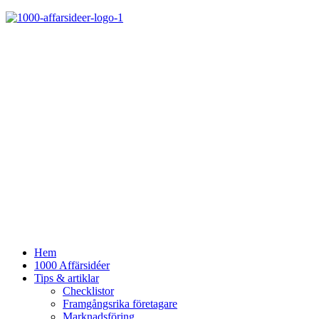
Hem
1000 Affärsidéer
Tips & artiklar
Checklistor
Framgångsrika företagare
Marknadsföring