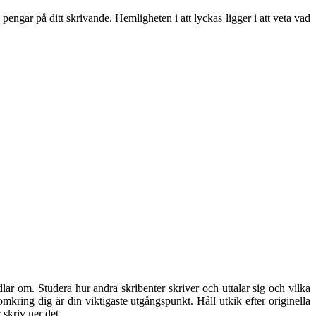
pengar på ditt skrivande. Hemligheten i att lyckas ligger i att veta vad
ndlar om. Studera hur andra skribenter skriver och uttalar sig och vilka
 omkring dig är din viktigaste utgångspunkt. Håll utkik efter originella
 skriv ner det.