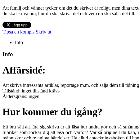
Att familj och vänner tycker om det du skriver är roligt, men dina text
du ska skriva om, hur du ska skriva det och vem du ska sälja det till.
Tipsa en kompis
Skriv ut
Info
Info
Affärsidé:
Att skriva intressanta artiklar, reportage m.m. och sälja dem till tidnin
Tillstånd: inget tillstånd krävs
Åldersgräns: ingen
Hur kommer du igång?
Ett bra sätt att lära sig skriva är att läsa hur andra gör och så småni
rubriker som lockar dig att läsa och varför? Var så originell du kan, m
människor och ovanliga händelser. Ha alltid anteckningsboken till hands