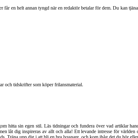
er får en helt annan tyngd när en redaktör betalar för dem. Du kan tjäna 
gar och tidskrifter som köper frilansmaterial.
ngom hitta sin egen stil. Läs tidningar och fundera över vad artiklar ha
en låt dig inspireras av allt och alla! Ett levande intresse för världen
. Träna upp dig i att bli en bra lyssnare, och kom ihåg det du hör eller