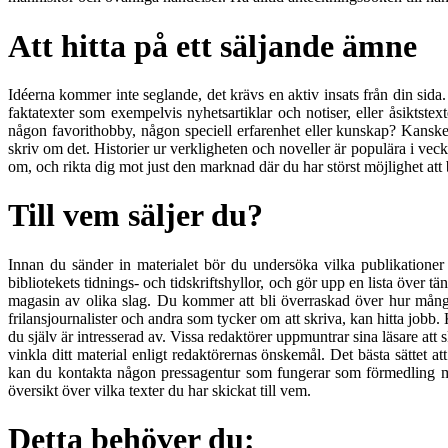
Att hitta på ett säljande ämne
Idéerna kommer inte seglande, det krävs en aktiv insats från din sida. D
faktatexter som exempelvis nyhetsartiklar och notiser, eller åsiktst
någon favorithobby, någon speciell erfarenhet eller kunskap? Kanske 
skriv om det. Historier ur verkligheten och noveller är populära i v
om, och rikta dig mot just den marknad där du har störst möjlighet att b
Till vem säljer du?
Innan du sänder in materialet bör du undersöka vilka publikationer
bibliotekets tidnings- och tidskriftshyllor, och gör upp en lista över t
magasin av olika slag. Du kommer att bli överraskad över hur många
frilansjournalister och andra som tycker om att skriva, kan hitta jobb
du själv är intresserad av. Vissa redaktörer uppmuntrar sina läsare att 
vinkla ditt material enligt redaktörernas önskemål. Det bästa sättet at
kan du kontakta någon pressagentur som fungerar som förmedling mellan
översikt över vilka texter du har skickat till vem.
Detta behöver du: