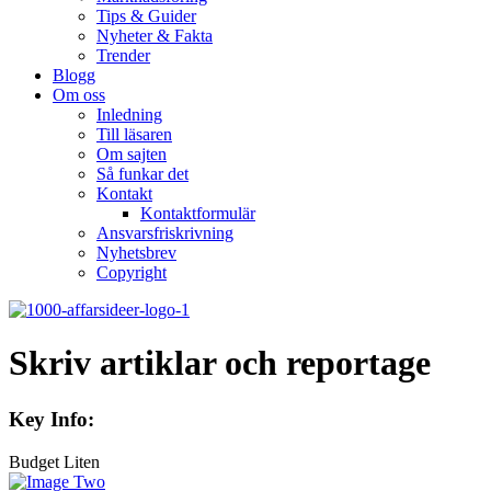
Tips & Guider
Nyheter & Fakta
Trender
Blogg
Om oss
Inledning
Till läsaren
Om sajten
Så funkar det
Kontakt
Kontaktformulär
Ansvarsfriskrivning
Nyhetsbrev
Copyright
Skriv artiklar och reportage
Key Info:
Budget
Liten