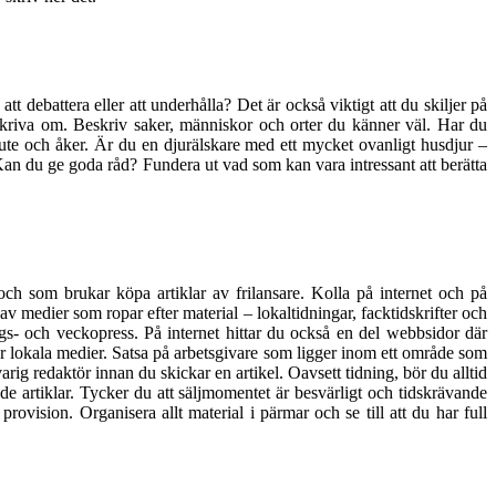
tt debattera eller att underhålla? Det är också viktigt att du skiljer på
n skriva om. Beskriv saker, människor och orter du känner väl. Har du
 ute och åker. Är du en djurälskare med ett mycket ovanligt husdjur –
an du ge goda råd? Fundera ut vad som kan vara intressant att berätta
ch som brukar köpa artiklar av frilansare. Kolla på internet och på
 av medier som ropar efter material – lokaltidningar, facktidskrifter och
s- och veckopress. På internet hittar du också en del webbsidor där
för lokala medier. Satsa på arbetsgivare som ligger inom ett område som
arig redaktör innan du skickar en artikel. Oavsett tidning, bör du alltid
rade artiklar. Tycker du att säljmomentet är besvärligt och tidskrävande
ovision. Organisera allt material i pärmar och se till att du har full