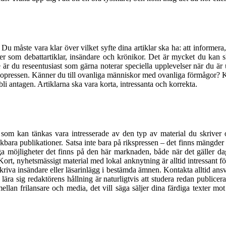
u måste vara klar över vilket syfte dina artiklar ska ha: att informera, a
exter som debattartiklar, insändare och krönikor. Det är mycket du ka
är du reseentusiast som gärna noterar speciella upplevelser när du är
eckopressen. Känner du till ovanliga människor med ovanliga förmågor? K
li antagen. Artiklarna ska vara korta, intressanta och korrekta.
 som kan tänkas vara intresserade av den typ av material du skriver o
änkbara publikationer. Satsa inte bara på rikspressen – det finns mängder
 möjligheter det finns på den här marknaden, både när det gäller dag
. Kort, nyhetsmässigt material med lokal anknytning är alltid intressant 
skriva insändare eller läsarinlägg i bestämda ämnen. Kontakta alltid ansv
t lära sig redaktörens hållning är naturligtvis att studera redan publice
 frilansare och media, det vill säga säljer dina färdiga texter mot pr