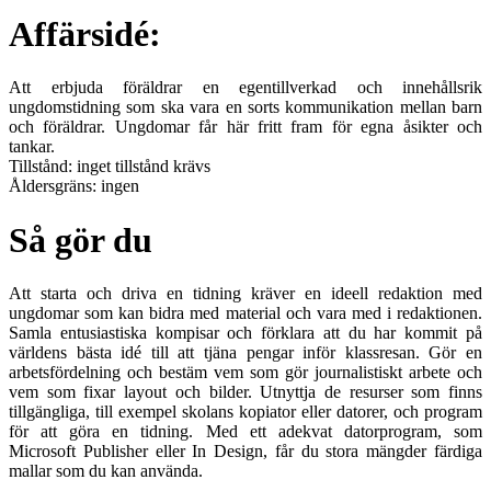
Affärsidé:
Att erbjuda föräldrar en egentillverkad och innehållsrik
ungdomstidning som ska vara en sorts kommunikation mellan barn
och föräldrar. Ungdomar får här fritt fram för egna åsikter och
tankar.
Tillstånd: inget tillstånd krävs
Åldersgräns: ingen
Så gör du
Att starta och driva en tidning kräver en ideell redaktion med
ungdomar som kan bidra med material och vara med i redaktionen.
Samla entusiastiska kompisar och förklara att du har kommit på
världens bästa idé till att tjäna pengar inför klassresan. Gör en
arbetsfördelning och bestäm vem som gör journalistiskt arbete och
vem som fixar layout och bilder. Utnyttja de resurser som finns
tillgängliga, till exempel skolans kopiator eller datorer, och program
för att göra en tidning. Med ett adekvat datorprogram, som
Microsoft Publisher eller In Design, får du stora mängder färdiga
mallar som du kan använda.