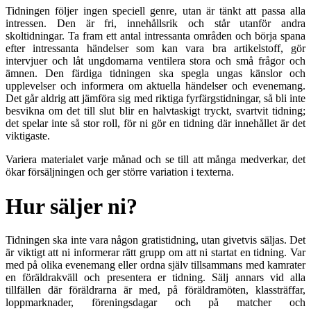
Tidningen följer ingen speciell genre, utan är tänkt att passa alla
intressen. Den är fri, innehållsrik och står utanför andra
skoltidningar. Ta fram ett antal intressanta områden och börja spana
efter intressanta händelser som kan vara bra artikelstoff, gör
intervjuer och låt ungdomarna ventilera stora och små frågor och
ämnen. Den färdiga tidningen ska spegla ungas känslor och
upplevelser och informera om aktuella händelser och evenemang.
Det går aldrig att jämföra sig med riktiga fyrfärgstidningar, så bli inte
besvikna om det till slut blir en halvtaskigt tryckt, svartvit tidning;
det spelar inte så stor roll, för ni gör en tidning där innehållet är det
viktigaste.
Variera materialet varje månad och se till att många medverkar, det
ökar försäljningen och ger större variation i texterna.
Hur säljer ni?
Tidningen ska inte vara någon gratistidning, utan givetvis säljas. Det
är viktigt att ni informerar rätt grupp om att ni startat en tidning. Var
med på olika evenemang eller ordna själv tillsammans med kamrater
en föräldrakväll och presentera er tidning. Sälj annars vid alla
tillfällen där föräldrarna är med, på föräldramöten, klassträffar,
loppmarknader, föreningsdagar och på matcher och