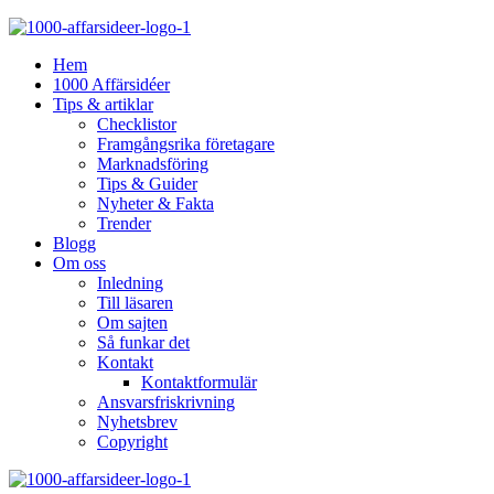
Hem
1000 Affärsidéer
Tips & artiklar
Checklistor
Framgångsrika företagare
Marknadsföring
Tips & Guider
Nyheter & Fakta
Trender
Blogg
Om oss
Inledning
Till läsaren
Om sajten
Så funkar det
Kontakt
Kontaktformulär
Ansvarsfriskrivning
Nyhetsbrev
Copyright