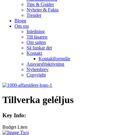
Tips & Guider
Nyheter & Fakta
Trender
Blogg
Om oss
Inledning
Till läsaren
Om sajten
Så funkar det
Kontakt
Kontaktformulär
Ansvarsfriskrivning
Nyhetsbrev
Copyright
Tillverka geléljus
Key Info:
Budget
Liten