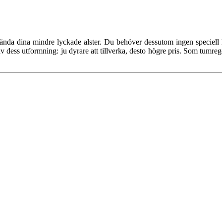
nvända dina mindre lyckade alster. Du behöver dessutom ingen speciell
lt av dess utformning: ju dyrare att tillverka, desto högre pris. Som tum