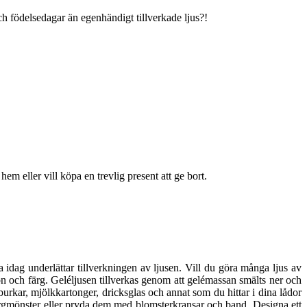
 och födelsedagar än egenhändigt tillverkade ljus?!
 hem eller vill köpa en trevlig present att ge bort.
 idag underlättar tillverkningen av ljusen. Vill du göra många ljus av
on och färg. Geléljusen tillverkas genom att gelémassan smälts ner och
 burkar, mjölkkartonger, dricksglas och annat som du hittar i dina lådor
ärgmönster eller pryda dem med blomsterkransar och band. Designa ett