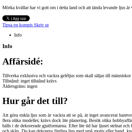
Mörka kvällar har vi gott om i detta land och att tända levande ljus är v
Tipsa en kompis
Skriv ut
Info
Info
Affärsidé:
Tillverka exklusiva och vackra geléljus som skall säljas till människor som
Tillstånd: inget tillstånd krävs
Åldersgräns: ingen
Hur går det till?
Att göra enkla ljus som är vackra att se på, är inget avancerat hantv
flera olika modeller, krävs dock lite planering. Besök olika hobbyaff
hälls i de dekorerade gjutformarna. Efter lite tid har ljuset stelnat o
och skåp. Du kan dekorera färdiga ljus med små motiv eller band, kn