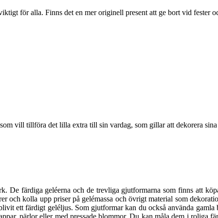
iktigt för alla. Finns det en mer originell present att ge bort vid fester
 vill tillföra det lilla extra till sin vardag, som gillar att dekorera sina
erk. De färdiga geléerna och de trevliga gjutformarna som finns att köpa
ärer och kolla upp priser på gelémassa och övrigt material som dekorati
ch blivit ett färdigt geléljus. Som gjutformar kan du också använda gamla
appar, pärlor eller med pressade blommor. Du kan måla dem i roliga f