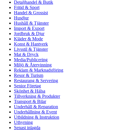
Detaljhandel & Butik
Fritid & Sport
Handel & Grossist
Husdjur
Hushåll & Tjänster
Import & Export
Jordbruk & Djur
Kläder & Mode
Konst & Hantverk
Livsstil & Tjänster
Mat & Dryck
Media/Publicering
Miljö & Återvinning
Reklam & Marknadsföring
Resor & Turism
Restaurang & Servering
Senior Företag
Skönhet & Hälsa
Tillverkning & Produkter
Transport & Bilar
Underhåll & Reparation
Underhållning & Event
Utbildning & Instruktion
Uthyrning
Senast inlagda