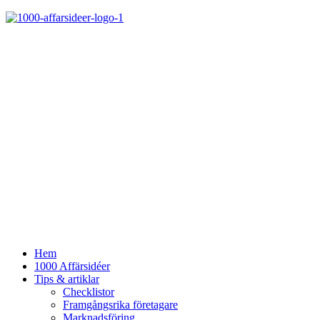
Hem
1000 Affärsidéer
Tips & artiklar
Checklistor
Framgångsrika företagare
Marknadsföring