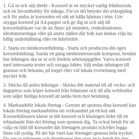
1. Gå ut och sälj direkt - Korsord är en mycket vanlig fritidssyssla
och en favorithobby för många. För en del betyder det avkoppling
och för andra är korsorden ett sätt att hålla hjärnan i trim. Gör
snygga korsord på A4-papper och ge dig ut och sälj till
korsordsälskare var de än finns: på stranden, centralstationen,
idrottsturneringar eller på andra ställen där folk kan tänkas vilja ha
billig underhållning eller ett tidsfördriv.
2. Starta en minikorsordtidning - Starta och producera din egen
korsordstidning. Samla ett gäng medieintresserade kompisar, bestäm
hur tidningen ska se ut och fördela arbetsuppgifter. Varva korsord
med intressanta texter och snygga bilder. Sälj sedan tidningen till
grannar och bekanta, på torget eller vid lokala evenemang med
mycket folk.
3. Skicka till andra tidningar - Skicka ditt material till all vecko- och
dagspress som köper korsord från frilansare och till alla webbsidor
som säljer färdiga korsord att ladda hem mot betalning.
4. Marknadsför lokala företag - Genom att sponsra dina korsord kan
lokala företag marknadsföra sin verksamhet på ett kul sätt.
Korsordslösaren klurar ut ditt korsord och lösningen leder till ett
erbjudande från det företag som sponsrat dig. Ta också betalt för att
välja en bild till korsordet där företagets produkt och/eller logga
finns väl synlig. På det här viset kan företaget sponsra hela trycket.
Du ger ut tidningen och distribuerar den utan att ta betalt för den.