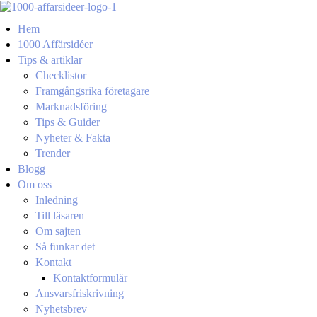
Hem
1000 Affärsidéer
Tips & artiklar
Checklistor
Framgångsrika företagare
Marknadsföring
Tips & Guider
Nyheter & Fakta
Trender
Blogg
Om oss
Inledning
Till läsaren
Om sajten
Så funkar det
Kontakt
Kontaktformulär
Ansvarsfriskrivning
Nyhetsbrev