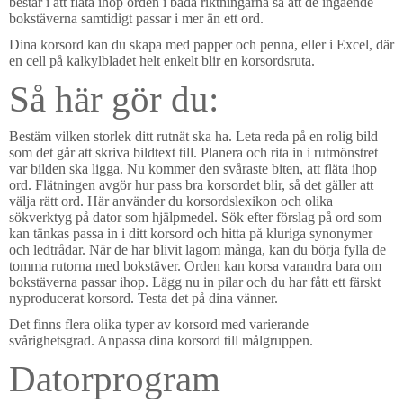
består i att fläta ihop orden i båda riktningarna så att de ingående
bokstäverna samtidigt passar i mer än ett ord.
Dina korsord kan du skapa med papper och penna, eller i Excel, där
en cell på kalkylbladet helt enkelt blir en korsordsruta.
Så här gör du:
Bestäm vilken storlek ditt rutnät ska ha. Leta reda på en rolig bild
som det går att skriva bildtext till. Planera och rita in i rutmönstret
var bilden ska ligga. Nu kommer den svåraste biten, att fläta ihop
ord. Flätningen avgör hur pass bra korsordet blir, så det gäller att
välja rätt ord. Här använder du korsordslexikon och olika
sökverktyg på dator som hjälpmedel. Sök efter förslag på ord som
kan tänkas passa in i ditt korsord och hitta på kluriga synonymer
och ledtrådar. När de har blivit lagom många, kan du börja fylla de
tomma rutorna med bokstäver. Orden kan korsa varandra bara om
bokstäverna passar ihop. Lägg nu in pilar och du har fått ett färskt
nyproducerat korsord. Testa det på dina vänner.
Det finns flera olika typer av korsord med varierande
svårighetsgrad. Anpassa dina korsord till målgruppen.
Datorprogram