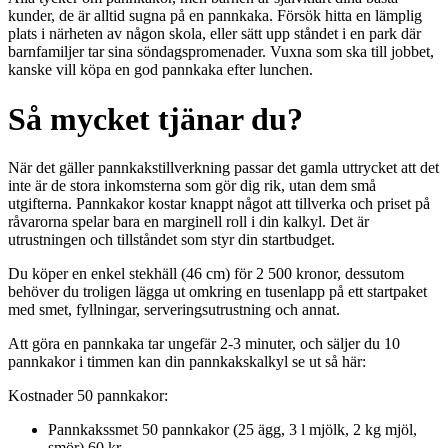
kunder, de är alltid sugna på en pannkaka. Försök hitta en lämplig
plats i närheten av någon skola, eller sätt upp ståndet i en park där
barnfamiljer tar sina söndagspromenader. Vuxna som ska till jobbet,
kanske vill köpa en god pannkaka efter lunchen.
Så mycket tjänar du?
När det gäller pannkakstillverkning passar det gamla uttrycket att det
inte är de stora inkomsterna som gör dig rik, utan dem små
utgifterna. Pannkakor kostar knappt något att tillverka och priset på
råvarorna spelar bara en marginell roll i din kalkyl. Det är
utrustningen och tillståndet som styr din startbudget.
Du köper en enkel stekhäll (46 cm) för 2 500 kronor, dessutom
behöver du troligen lägga ut omkring en tusenlapp på ett startpaket
med smet, fyllningar, serveringsutrustning och annat.
Att göra en pannkaka tar ungefär 2-3 minuter, och säljer du 10
pannkakor i timmen kan din pannkakskalkyl se ut så här:
Kostnader 50 pannkakor:
Pannkakssmet 50 pannkakor (25 ägg, 3 l mjölk, 2 kg mjöl,
smör) 60 kr