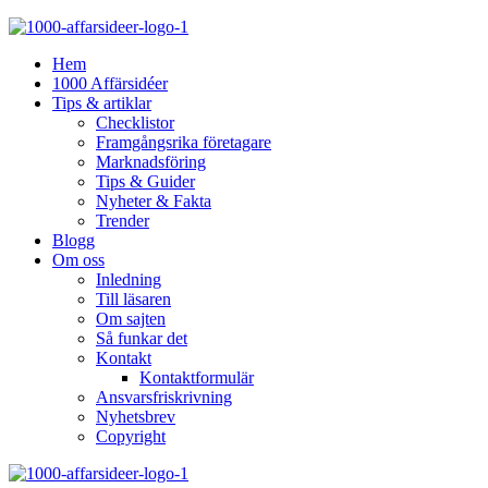
Hem
1000 Affärsidéer
Tips & artiklar
Checklistor
Framgångsrika företagare
Marknadsföring
Tips & Guider
Nyheter & Fakta
Trender
Blogg
Om oss
Inledning
Till läsaren
Om sajten
Så funkar det
Kontakt
Kontaktformulär
Ansvarsfriskrivning
Nyhetsbrev
Copyright