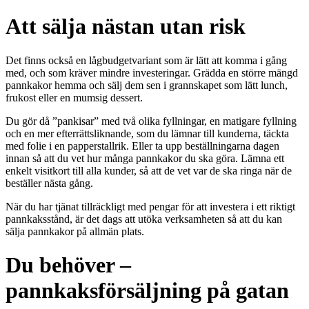
Att sälja nästan utan risk
Det finns också en lågbudgetvariant som är lätt att komma i gång
med, och som kräver mindre investeringar. Grädda en större mängd
pannkakor hemma och sälj dem sen i grannskapet som lätt lunch,
frukost eller en mumsig dessert.
Du gör då ”pankisar” med två olika fyllningar, en matigare fyllning
och en mer efterrättsliknande, som du lämnar till kunderna, täckta
med folie i en papperstallrik. Eller ta upp beställningarna dagen
innan så att du vet hur många pannkakor du ska göra. Lämna ett
enkelt visitkort till alla kunder, så att de vet var de ska ringa när de
beställer nästa gång.
När du har tjänat tillräckligt med pengar för att investera i ett riktigt
pannkaksstånd, är det dags att utöka verksamheten så att du kan
sälja pannkakor på allmän plats.
Du behöver –
pannkaksförsäljning på gatan