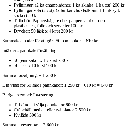
Fyllningar: (2 kg champinjoner, 1 kg skinka, 1 kg ost) 200 kr
Fyllningar söta (25 st): (2 burkar chokladkräm, 1 burk sylt,
socker) 50 kr
Tillbehör: Pappersbägare eller papperstallrikar och
plastbestick, folie och servetter 100 kr
Drycker: 50 läsk x 4 kr/st 200 kr
Summakostnader för att göra 50 pannkakor = 610 kr
Intäkter - pannkaksförsäljning:
50 pannkakor x 15 kr/st 750 kr
50 läsk x 10 kr st 500 kr
Summa försäljning: = 1 250 kr
Din vinst för 50 sålda pannkakor: 1 250 kr – 610 kr = 640 kr
Budgetexempel: Investering:
Tillstånd att sälja pannkakor 800 kr
Crèpehäll med en eller två plattor 2 500 kr
Kyllåda 300 kr
Summa investering: = 3 600 kr