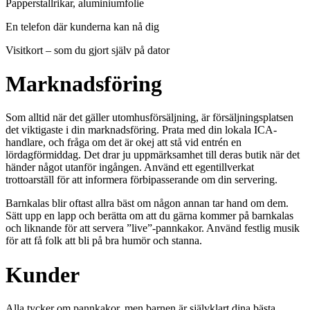
Papperstallrikar, aluminiumfolie
En telefon där kunderna kan nå dig
Visitkort – som du gjort själv på dator
Marknadsföring
Som alltid när det gäller utomhusförsäljning, är försäljningsplatsen
det viktigaste i din marknadsföring. Prata med din lokala ICA-
handlare, och fråga om det är okej att stå vid entrén en
lördagförmiddag. Det drar ju uppmärksamhet till deras butik när det
händer något utanför ingången. Använd ett egentillverkat
trottoarställ för att informera förbipasserande om din servering.
Barnkalas blir oftast allra bäst om någon annan tar hand om dem.
Sätt upp en lapp och berätta om att du gärna kommer på barnkalas
och liknande för att servera ”live”-pannkakor. Använd festlig musik
för att få folk att bli på bra humör och stanna.
Kunder
Alla tycker om pannkakor, men barnen är självklart dina bästa