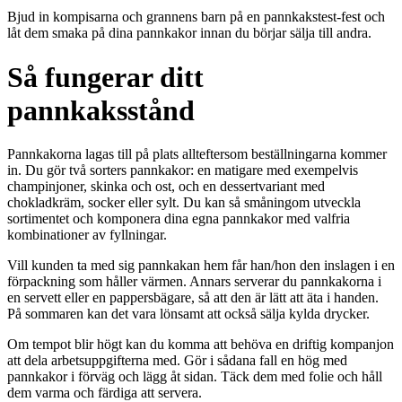
Bjud in kompisarna och grannens barn på en pannkakstest-fest och
låt dem smaka på dina pannkakor innan du börjar sälja till andra.
Så fungerar ditt
pannkaksstånd
Pannkakorna lagas till på plats allteftersom beställningarna kommer
in. Du gör två sorters pannkakor: en matigare med exempelvis
champinjoner, skinka och ost, och en dessertvariant med
chokladkräm, socker eller sylt. Du kan så småningom utveckla
sortimentet och komponera dina egna pannkakor med valfria
kombinationer av fyllningar.
Vill kunden ta med sig pannkakan hem får han/hon den inslagen i en
förpackning som håller värmen. Annars serverar du pannkakorna i
en servett eller en pappersbägare, så att den är lätt att äta i handen.
På sommaren kan det vara lönsamt att också sälja kylda drycker.
Om tempot blir högt kan du komma att behöva en driftig kompanjon
att dela arbetsuppgifterna med. Gör i sådana fall en hög med
pannkakor i förväg och lägg åt sidan. Täck dem med folie och håll
dem varma och färdiga att servera.