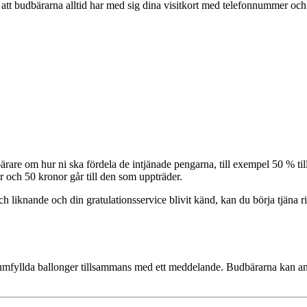
l att budbärarna alltid har med sig dina visitkort med telefonnummer och
re om hur ni ska fördela de intjänade pengarna, till exempel 50 % till
 och 50 kronor går till den som uppträder.
 liknande och din gratulationsservice blivit känd, kan du börja tjäna rik
liumfyllda ballonger tillsammans med ett meddelande. Budbärarna kan an