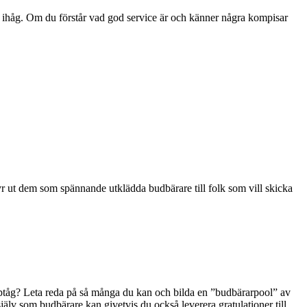
r ihåg. Om du förstår vad god service är och känner några kompisar
yr ut dem som spännande utklädda budbärare till folk som vill skicka
upptåg? Leta reda på så många du kan och bilda en ”budbärarpool” av
själv som budbärare kan givetvis du också leverera gratulationer till