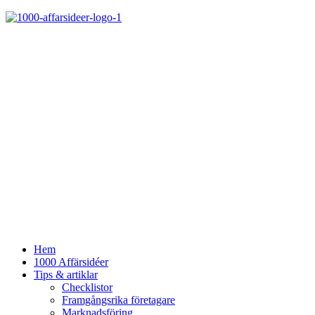
Hem
1000 Affärsidéer
Tips & artiklar
Checklistor
Framgångsrika företagare
Marknadsföring