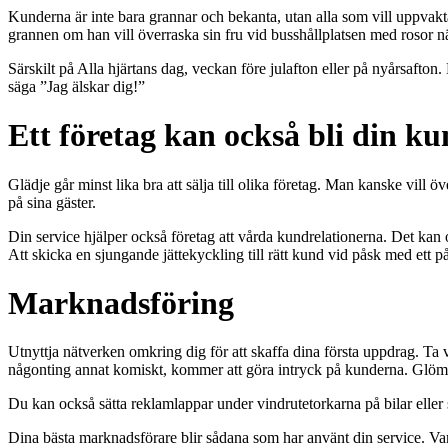
Kunderna är inte bara grannar och bekanta, utan alla som vill uppvakta
grannen om han vill överraska sin fru vid busshållplatsen med rosor n
Särskilt på Alla hjärtans dag, veckan före julafton eller på nyårsafton. 
säga ”Jag älskar dig!”
Ett företag kan också bli din k
Glädje går minst lika bra att sälja till olika företag. Man kanske vill ö
på sina gäster.
Din service hjälper också företag att vårda kundrelationerna. Det kan ock
Att skicka en sjungande jättekyckling till rätt kund vid påsk med ett
Marknadsföring
Utnyttja nätverken omkring dig för att skaffa dina första uppdrag. Ta vä
någonting annat komiskt, kommer att göra intryck på kunderna. Glöm int
Du kan också sätta reklamlappar under vindrutetorkarna på bilar eller s
Dina bästa marknadsförare blir sådana som har använt din service. Va