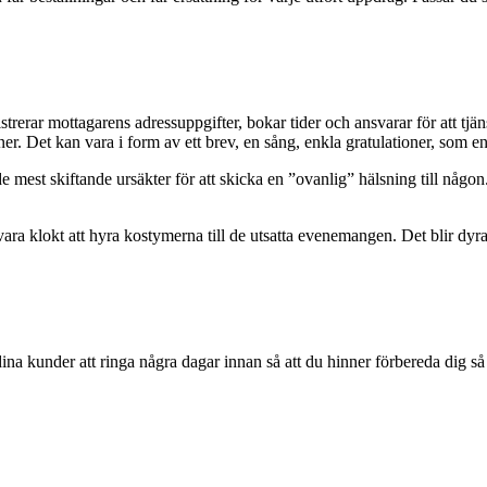
strerar mottagarens adressuppgifter, bokar tider och ansvarar för att tjäns
er. Det kan vara i form av ett brev, en sång, enkla gratulationer, som en
 de mest skiftande ursäkter för att skicka en ”ovanlig” hälsning till n
 vara klokt att hyra kostymerna till de utsatta evenemangen. Det blir dyr
na kunder att ringa några dagar innan så att du hinner förbereda dig så at