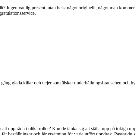
llt? Ingen vanlig present, utan helst något originellt, något man komme
 gratulationsservice.
 gäng glada killar och tjejer som älskar underhållningsbranschen och h
tt uppträda i olika roller? Kan de tänka sig att ställa upp på tokiga 
får beställningar och får ersättning för varje utfört uppdrag. Passar du 