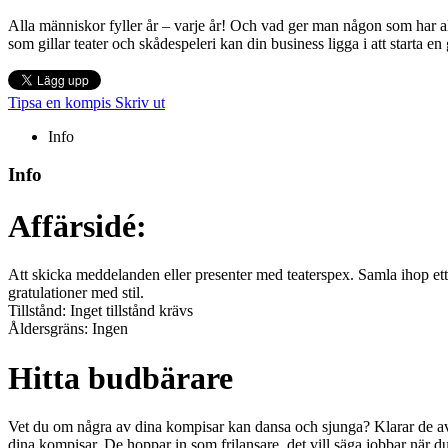
Alla människor fyller år – varje år! Och vad ger man någon som har a
som gillar teater och skådespeleri kan din business ligga i att starta en
Tipsa en kompis
Skriv ut
Info
Info
Affärsidé:
Att skicka meddelanden eller presenter med teaterspex. Samla ihop ett
gratulationer med stil.
Tillstånd: Inget tillstånd krävs
Åldersgräns: Ingen
Hitta budbärare
Vet du om några av dina kompisar kan dansa och sjunga? Klarar de av a
dina kompisar. De hoppar in som frilansare, det vill säga jobbar när du 