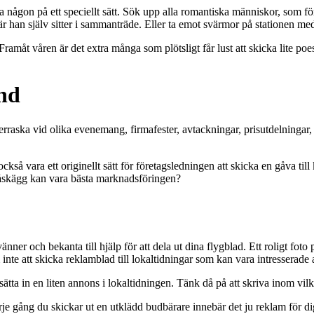
 någon på ett speciellt sätt. Sök upp alla romantiska människor, som för
är han själv sitter i sammanträde. Eller ta emot svärmor på stationen m
Framåt våren är det extra många som plötsligt får lust att skicka lite poes
und
verraska vid olika evenemang, firmafester, avtackningar, prisutdelningar, j
så vara ett originellt sätt för företagsledningen att skicka en gåva till 
 påskägg kan vara bästa marknadsföringen?
nner och bekanta till hjälp för att dela ut dina flygblad. Ett roligt fot
e att skicka reklamblad till lokaltidningar som kan vara intresserade a
ätta in en liten annons i lokaltidningen. Tänk då på att skriva inom vilk
rje gång du skickar ut en utklädd budbärare innebär det ju reklam för 