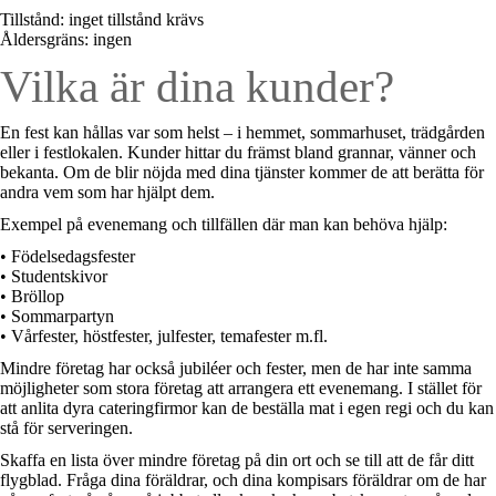
Tillstånd: inget tillstånd krävs
Åldersgräns: ingen
Vilka är dina kunder?
En fest kan hållas var som helst – i hemmet, sommarhuset, trädgården
eller i festlokalen. Kunder hittar du främst bland grannar, vänner och
bekanta. Om de blir nöjda med dina tjänster kommer de att berätta för
andra vem som har hjälpt dem.
Exempel på evenemang och tillfällen där man kan behöva hjälp:
• Födelsedagsfester
• Studentskivor
• Bröllop
• Sommarpartyn
• Vårfester, höstfester, julfester, temafester m.fl.
Mindre företag har också jubiléer och fester, men de har inte samma
möjligheter som stora företag att arrangera ett evenemang. I stället för
att anlita dyra cateringfirmor kan de beställa mat i egen regi och du kan
stå för serveringen.
Skaffa en lista över mindre företag på din ort och se till att de får ditt
flygblad. Fråga dina föräldrar, och dina kompisars föräldrar om de har