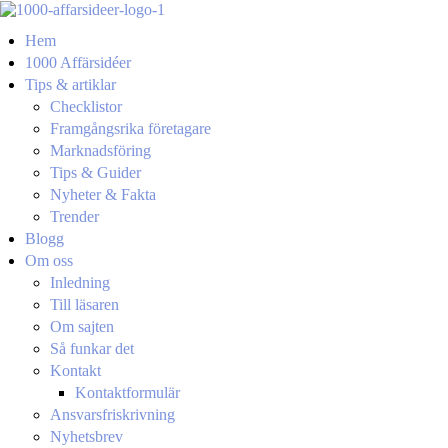
Hem
1000 Affärsidéer
Tips & artiklar
Checklistor
Framgångsrika företagare
Marknadsföring
Tips & Guider
Nyheter & Fakta
Trender
Blogg
Om oss
Inledning
Till läsaren
Om sajten
Så funkar det
Kontakt
Kontaktformulär
Ansvarsfriskrivning
Nyhetsbrev