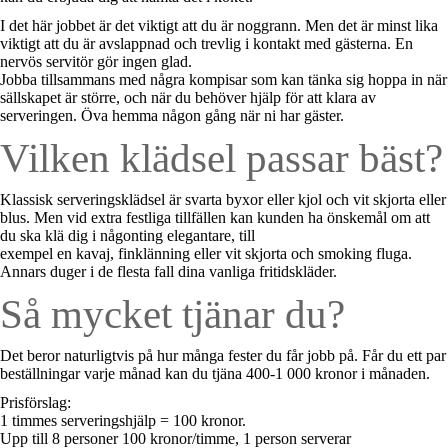
I det här jobbet är det viktigt att du är noggrann. Men det är minst lika
viktigt att du är avslappnad och trevlig i kontakt med gästerna. En
nervös servitör gör ingen glad.
Jobba tillsammans med några kompisar som kan tänka sig hoppa in när
sällskapet är större, och när du behöver hjälp för att klara av
serveringen. Öva hemma någon gång när ni har gäster.
Vilken klädsel passar bäst?
Klassisk serveringsklädsel är svarta byxor eller kjol och vit skjorta eller
blus. Men vid extra festliga tillfällen kan kunden ha önskemål om att
du ska klä dig i någonting elegantare, till
exempel en kavaj, finklänning eller vit skjorta och smoking fluga.
Annars duger i de flesta fall dina vanliga fritidskläder.
Så mycket tjänar du?
Det beror naturligtvis på hur många fester du får jobb på. Får du ett par
beställningar varje månad kan du tjäna 400-1 000 kronor i månaden.
Prisförslag:
1 timmes serveringshjälp = 100 kronor.
Upp till 8 personer 100 kronor/timme, 1 person serverar