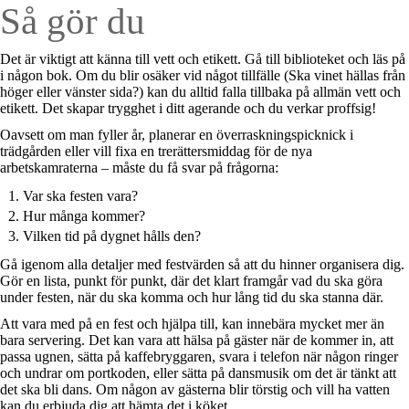
Så gör du
Det är viktigt att känna till vett och etikett. Gå till biblioteket och läs på
i någon bok. Om du blir osäker vid något tillfälle (Ska vinet hällas från
höger eller vänster sida?) kan du alltid falla tillbaka på allmän vett och
etikett. Det skapar trygghet i ditt agerande och du verkar proffsig!
Oavsett om man fyller år, planerar en överraskningspicknick i
trädgården eller vill fixa en trerättersmiddag för de nya
arbetskamraterna – måste du få svar på frågorna:
Var ska festen vara?
Hur många kommer?
Vilken tid på dygnet hålls den?
Gå igenom alla detaljer med festvärden så att du hinner organisera dig.
Gör en lista, punkt för punkt, där det klart framgår vad du ska göra
under festen, när du ska komma och hur lång tid du ska stanna där.
Att vara med på en fest och hjälpa till, kan innebära mycket mer än
bara servering. Det kan vara att hälsa på gäster när de kommer in, att
passa ugnen, sätta på kaffebryggaren, svara i telefon när någon ringer
och undrar om portkoden, eller sätta på dansmusik om det är tänkt att
det ska bli dans. Om någon av gästerna blir törstig och vill ha vatten
kan du erbjuda dig att hämta det i köket.