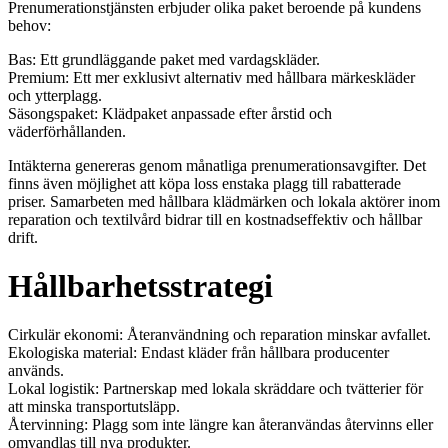
Prenumerationstjänsten erbjuder olika paket beroende på kundens
behov:
Bas: Ett grundläggande paket med vardagskläder.
Premium: Ett mer exklusivt alternativ med hållbara märkeskläder
och ytterplagg.
Säsongspaket: Klädpaket anpassade efter årstid och
väderförhållanden.
Intäkterna genereras genom månatliga prenumerationsavgifter. Det
finns även möjlighet att köpa loss enstaka plagg till rabatterade
priser. Samarbeten med hållbara klädmärken och lokala aktörer inom
reparation och textilvård bidrar till en kostnadseffektiv och hållbar
drift.
Hållbarhetsstrategi
Cirkulär ekonomi: Återanvändning och reparation minskar avfallet.
Ekologiska material: Endast kläder från hållbara producenter
används.
Lokal logistik: Partnerskap med lokala skräddare och tvätterier för
att minska transportutsläpp.
Återvinning: Plagg som inte längre kan återanvändas återvinns eller
omvandlas till nya produkter.