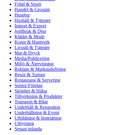
Fritid & Sport
Handel & Grossist
Husdjur
Hushåll & Tjänster
Import & Export
Jordbruk & Djur
Kläder & Mode
Konst & Hantverk
Livsstil & Tjänster
Mat & Dryck
Media/Publicering
Miljö & Återvinning
Reklam & Marknadsföring
Resor & Turism
Restaurang & Servering
Senior Företag
Skönhet & Hälsa
Tillverkning & Produkter
Transport & Bilar
Underhåll & Reparation
Underhållning & Event
Utbildning & Instruktion
Uthyrning
Senast inlagda