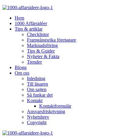
Hem
1000 Affärsidéer
Tips & artiklar
Checklistor
Framgångsrika företagare
Marknadsföring
Tips & Guider
Nyheter & Fakta
Trender
Blogg
Om oss
Inledning
Till läsaren
Om sajten
Så funkar det
Kontakt
Kontaktformulär
Ansvarsfriskrivning
Nyhetsbrev
Copyright