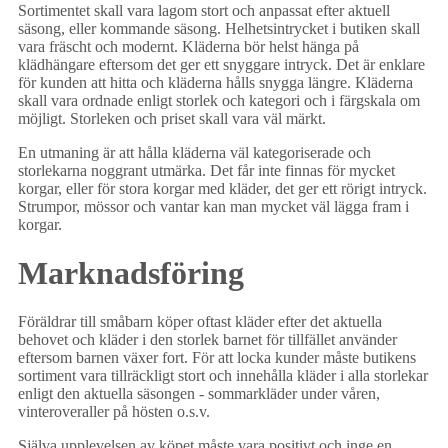
Sortimentet skall vara lagom stort och anpassat efter aktuell
säsong, eller kommande säsong. Helhetsintrycket i butiken skall
vara fräscht och modernt. Kläderna bör helst hänga på
klädhängare eftersom det ger ett snyggare intryck. Det är enklare
för kunden att hitta och kläderna hålls snygga längre. Kläderna
skall vara ordnade enligt storlek och kategori och i färgskala om
möjligt. Storleken och priset skall vara väl märkt.
En utmaning är att hålla kläderna väl kategoriserade och
storlekarna noggrant utmärka. Det får inte finnas för mycket
korgar, eller för stora korgar med kläder, det ger ett rörigt intryck.
Strumpor, mössor och vantar kan man mycket väl lägga fram i
korgar.
Marknadsföring
Föräldrar till småbarn köper oftast kläder efter det aktuella
behovet och kläder i den storlek barnet för tillfället använder
eftersom barnen växer fort. För att locka kunder måste butikens
sortiment vara tillräckligt stort och innehålla kläder i alla storlekar
enligt den aktuella säsongen - sommarkläder under våren,
vinteroveraller på hösten o.s.v.
Själva upplevelsen av köpet måste vara positivt och inge en