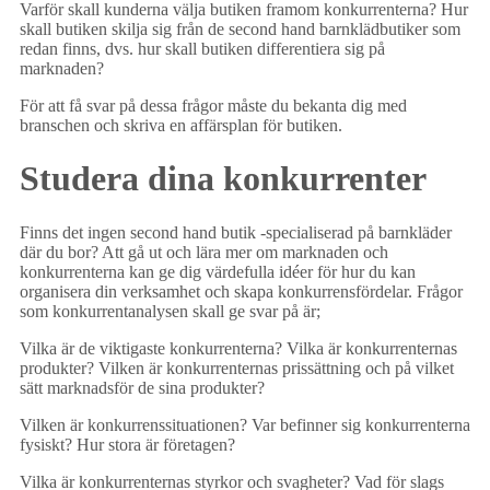
Varför skall kunderna välja butiken framom konkurrenterna? Hur
skall butiken skilja sig från de second hand barnklädbutiker som
redan finns, dvs. hur skall butiken differentiera sig på
marknaden?
För att få svar på dessa frågor måste du bekanta dig med
branschen och skriva en affärsplan för butiken.
Studera dina konkurrenter
Finns det ingen second hand butik -specialiserad på barnkläder
där du bor? Att gå ut och lära mer om marknaden och
konkurrenterna kan ge dig värdefulla idéer för hur du kan
organisera din verksamhet och skapa konkurrensfördelar. Frågor
som konkurrentanalysen skall ge svar på är;
Vilka är de viktigaste konkurrenterna? Vilka är konkurrenternas
produkter? Vilken är konkurrenternas prissättning och på vilket
sätt marknadsför de sina produkter?
Vilken är konkurrenssituationen? Var befinner sig konkurrenterna
fysiskt? Hur stora är företagen?
Vilka är konkurrenternas styrkor och svagheter? Vad för slags