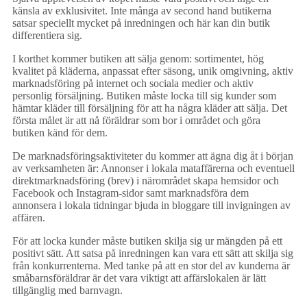
känsla av exklusivitet. Inte många av second hand butikerna
satsar speciellt mycket på inredningen och här kan din butik
differentiera sig.
I korthet kommer butiken att sälja genom: sortimentet, hög
kvalitet på kläderna, anpassat efter säsong, unik omgivning, aktiv
marknadsföring på internet och sociala medier och aktiv
personlig försäljning. Butiken måste locka till sig kunder som
hämtar kläder till försäljning för att ha några kläder att sälja. Det
första målet är att nå föräldrar som bor i området och göra
butiken känd för dem.
De marknadsföringsaktiviteter du kommer att ägna dig åt i början
av verksamheten är: Annonser i lokala mataffärerna och eventuell
direktmarknadsföring (brev) i närområdet skapa hemsidor och
Facebook och Instagram-sidor samt marknadsföra dem
annonsera i lokala tidningar bjuda in bloggare till invigningen av
affären.
För att locka kunder måste butiken skilja sig ur mängden på ett
positivt sätt. Att satsa på inredningen kan vara ett sätt att skilja sig
från konkurrenterna. Med tanke på att en stor del av kunderna är
småbarnsföräldrar är det vara viktigt att affärslokalen är lätt
tillgänglig med barnvagn.