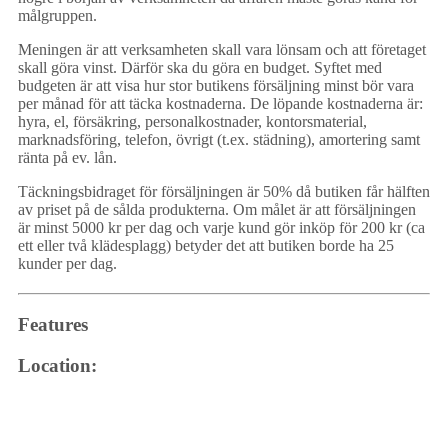
målgruppen.
Meningen är att verksamheten skall vara lönsam och att företaget
skall göra vinst. Därför ska du göra en budget. Syftet med
budgeten är att visa hur stor butikens försäljning minst bör vara
per månad för att täcka kostnaderna. De löpande kostnaderna är:
hyra, el, försäkring, personalkostnader, kontorsmaterial,
marknadsföring, telefon, övrigt (t.ex. städning), amortering samt
ränta på ev. lån.
Täckningsbidraget för försäljningen är 50% då butiken får hälften
av priset på de sålda produkterna. Om målet är att försäljningen
är minst 5000 kr per dag och varje kund gör inköp för 200 kr (ca
ett eller två klädesplagg) betyder det att butiken borde ha 25
kunder per dag.
Features
Location: