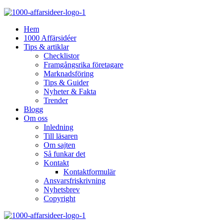
Hem
1000 Affärsidéer
Tips & artiklar
Checklistor
Framgångsrika företagare
Marknadsföring
Tips & Guider
Nyheter & Fakta
Trender
Blogg
Om oss
Inledning
Till läsaren
Om sajten
Så funkar det
Kontakt
Kontaktformulär
Ansvarsfriskrivning
Nyhetsbrev
Copyright