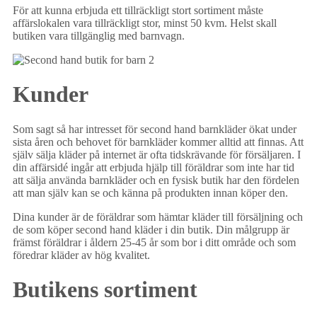
För att kunna erbjuda ett tillräckligt stort sortiment måste
affärslokalen vara tillräckligt stor, minst 50 kvm. Helst skall
butiken vara tillgänglig med barnvagn.
Kunder
Som sagt så har intresset för second hand barnkläder ökat under
sista åren och behovet för barnkläder kommer alltid att finnas. Att
själv sälja kläder på internet är ofta tidskrävande för försäljaren. I
din affärsidé ingår att erbjuda hjälp till föräldrar som inte har tid
att sälja använda barnkläder och en fysisk butik har den fördelen
att man själv kan se och känna på produkten innan köper den.
Dina kunder är de föräldrar som hämtar kläder till försäljning och
de som köper second hand kläder i din butik. Din målgrupp är
främst föräldrar i åldern 25-45 år som bor i ditt område och som
föredrar kläder av hög kvalitet.
Butikens sortiment