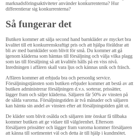
marknadsföringsaktiviteter använder konkurrenterna? Hur
differentierar sig konkurrenterna?
Så fungerar det
Butiken kommer att sälja second hand barnkläder av mycket bra
kvalitet till ett konkurrenskraftigt pris och att hjälpa föräldrar att
bli av med barnkläder som blivit för små. Du kommer att gå
igenom kläderna som hämtas till försäljning och välja vilka plagg
som tas till försäljning så att kvalitén hålls på en viss nivå.
Inredningen i affären skall vara ljus och kännas unik och fräsch.
Affären kommer att erbjuda bra och personlig service.
Försäljningstjänsten som butiken erbjuder kommer att bestå av att
butiken administrerar försäljningen d.v.s. sorterar, prissätter,
lägger fram och säljer kläderna. Säljaren får 50% av vinsten på
de sålda varorna. Försäljningstiden är två månader och säljaren
kan hämta sin andel av vinsten efter att försäljningstiden gått ut.
De kläder som blivit osålda och säljaren inte önskar få tillbaka
kommer butiken att ge vidare till välgörenhet. Eftersom
försäljaren prissätter och lägger fram varorna kommer försäljaren
att känna till sortimentet väl och detta är till hjälp i kundmötet.