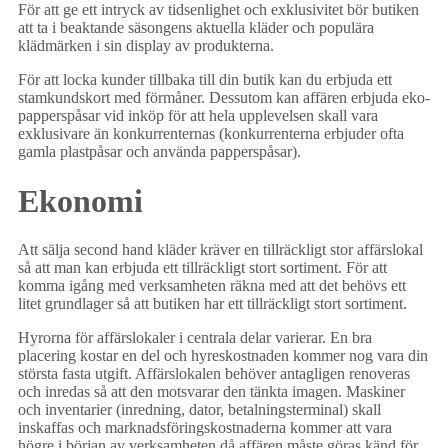
För att ge ett intryck av tidsenlighet och exklusivitet bör butiken
att ta i beaktande säsongens aktuella kläder och populära
klädmärken i sin display av produkterna.
För att locka kunder tillbaka till din butik kan du erbjuda ett
stamkundskort med förmåner. Dessutom kan affären erbjuda eko-
papperspåsar vid inköp för att hela upplevelsen skall vara
exklusivare än konkurrenternas (konkurrenterna erbjuder ofta
gamla plastpåsar och använda papperspåsar).
Ekonomi
Att sälja second hand kläder kräver en tillräckligt stor affärslokal
så att man kan erbjuda ett tillräckligt stort sortiment. För att
komma igång med verksamheten räkna med att det behövs ett
litet grundlager så att butiken har ett tillräckligt stort sortiment.
Hyrorna för affärslokaler i centrala delar varierar. En bra
placering kostar en del och hyreskostnaden kommer nog vara din
största fasta utgift. Affärslokalen behöver antagligen renoveras
och inredas så att den motsvarar den tänkta imagen. Maskiner
och inventarier (inredning, dator, betalningsterminal) skall
inskaffas och marknadsföringskostnaderna kommer att vara
högre i början av verksamheten då affären måste göras känd för