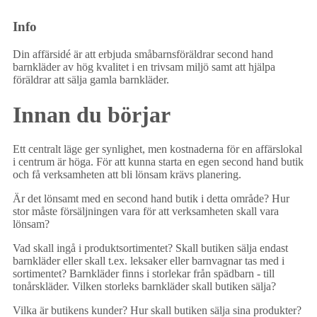
Info
Din affärsidé är att erbjuda småbarnsföräldrar second hand
barnkläder av hög kvalitet i en trivsam miljö samt att hjälpa
föräldrar att sälja gamla barnkläder.
Innan du börjar
Ett centralt läge ger synlighet, men kostnaderna för en affärslokal
i centrum är höga. För att kunna starta en egen second hand butik
och få verksamheten att bli lönsam krävs planering.
Är det lönsamt med en second hand butik i detta område? Hur
stor måste försäljningen vara för att verksamheten skall vara
lönsam?
Vad skall ingå i produktsortimentet? Skall butiken sälja endast
barnkläder eller skall t.ex. leksaker eller barnvagnar tas med i
sortimentet? Barnkläder finns i storlekar från spädbarn - till
tonårskläder. Vilken storleks barnkläder skall butiken sälja?
Vilka är butikens kunder? Hur skall butiken sälja sina produkter?