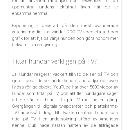
för att använda rätta ljud och frekvenser för att
uppmuntra hundens lekfullhet även när de är
ensamma hemma.
Exponering - baserad på den mest avancerade
veterinärmedicin, använder DOG TV speciella ljud och
grafik för att hjälpa vänja hunden och göra honom mer
bekväm i sin omgivning.
Tittar hundar verkligen på TV?
Ja! Hundar reagerar vackert till vad de ser på TV och
njuter av när de ser andra hundar, andra djur och även
livlösa rörliga objekt. YouTube har över 5000 videor av
hundar som tittar på TV, och allt fler hundägare säger
att de såg sin hund titta på TV mer än en gång.
Övergången till digitala tv-apparater och plattskärms-
TV har också bidragit till tillväxten i antalet hundar som
tittar på TV. I en undersökning utförd av American
Kennel Club hade nästan hälften av de tillfrågade