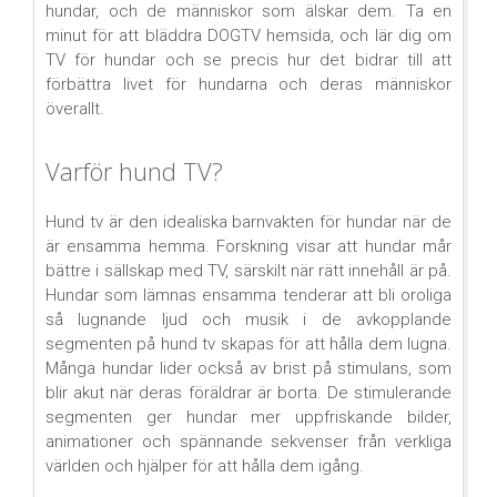
hundar, och de människor som älskar dem. Ta en
minut för att bläddra DOGTV hemsida, och lär dig om
TV för hundar och se precis hur det bidrar till att
förbättra livet för hundarna och deras människor
överallt.
Varför hund TV?
Hund tv är den idealiska barnvakten för hundar när de
är ensamma hemma. Forskning visar att hundar mår
bättre i sällskap med TV, särskilt när rätt innehåll är på.
Hundar som lämnas ensamma tenderar att bli oroliga
så lugnande ljud och musik i de avkopplande
segmenten på hund tv skapas för att hålla dem lugna.
Många hundar lider också av brist på stimulans, som
blir akut när deras föräldrar är borta. De stimulerande
segmenten ger hundar mer uppfriskande bilder,
animationer och spännande sekvenser från verkliga
världen och hjälper för att hålla dem igång.