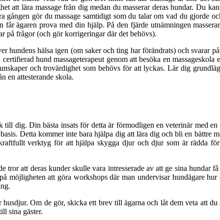
et att lära massage från dig medan du masserar deras hundar. Du kan räk
a gången gör du massage samtidigt som du talar om vad du gjorde och 
n får ägaren prova med din hjälp. På den fjärde utnämningen masserar
 på frågor (och gör korrigeringar där det behövs).
över hundens hälsa igen (om saker och ting har förändrats) och svarar på
 en certifierad hund massageterapeut genom att besöka en massageskola e
de kunskaper och trovärdighet som behövs för att lyckas. Lär dig grund
n en attesterande skola.
lk till dig. Din bästa insats för detta är förmodligen en veterinär med e
is. Detta kommer inte bara hjälpa dig att lära dig och bli en bättre m
aftfullt verktyg för att hjälpa skygga djur och djur som är rädda för 
 tror att deras kunder skulle vara intresserade av att ge sina hundar f
k på möjligheten att göra workshops där man undervisar hundägare hur de
ing.
husdjur. Om de gör, skicka ett brev till ägarna och låt dem veta att du ä
ill sina gäster.