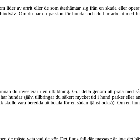
om lider av artrit eller de som återhämtar sig från en skada eller oper
ger bindväv. Om du har en passion för hundar och du har arbetat med hu
nnan du investerar i en utbildning. Gör detta genom att prata med så
r hundar själv, tillbringar du säkert mycket tid i hund parker eller a
olk skulle vara beredda att betala för en sådan tjänst också). Om en hun
en de måste veta vad de gör. Det finns fall där massage är inte det bästa 