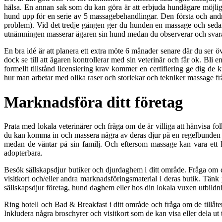
hälsa. En annan sak som du kan göra är att erbjuda hundägare möjligh
hund upp för en serie av 5 massagebehandlingar. Den första och andr
problem). Vid det tredje gången ger du hunden en massage och seda
utnämningen masserar ägaren sin hund medan du observerar och svarar
En bra idé är att planera ett extra möte 6 månader senare där du ser 
dock se till att ägaren kontrollerar med sin veterinär och får ok. Bli
formellt tillstånd licensiering krav kommer en certifiering ge dig 
hur man arbetar med olika raser och storlekar och tekniker massage frå
Marknadsföra ditt företag
Prata med lokala veterinärer och fråga om de är villiga att hänvisa fo
du kan komma in och massera några av deras djur på en regelbunden bas
medan de väntar på sin familj. Och eftersom massage kan vara ett kr
adopterbara.
Besök sällskapsdjur butiker och djurdaghem i ditt område. Fråga om de
visitkort och/eller andra marknadsföringsmaterial i deras butik. Tän
sällskapsdjur företag, hund daghem eller hos din lokala vuxen utbildn
Ring hotell och Bad & Breakfast i ditt område och fråga om de tillåter 
Inkludera några broschyrer och visitkort som de kan visa eller dela ut t