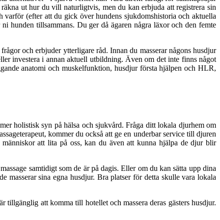
na ut hur du vill naturligtvis, men du kan erbjuda att registrera sin
varför (efter att du gick över hundens sjukdomshistoria och aktuella
 ni hunden tillsammans. Du ger då ägaren några läxor och den femte
 frågor och erbjuder ytterligare råd. Innan du masserar någons husdjur
ller investera i annan aktuell utbildning. Även om det inte finns något
läggande anatomi och muskelfunktion, husdjur första hjälpen och HLR,
n mer holistisk syn på hälsa och sjukvård. Fråga ditt lokala djurhem om
assageterapeut, kommer du också att ge en underbar service till djuren
människor att lita på oss, kan du även att kunna hjälpa de djur blir
å massage samtidigt som de är på dagis. Eller om du kan sätta upp dina
 masserar sina egna husdjur. Bra platser för detta skulle vara lokala
r tillgänglig att komma till hotellet och massera deras gästers husdjur.