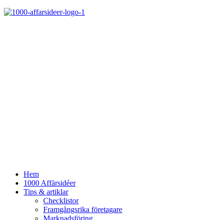
Hem
1000 Affärsidéer
Tips & artiklar
Checklistor
Framgångsrika företagare
Marknadsföring