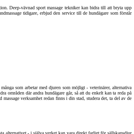
ation. Deep-vävnad sport massage tekniker kan bidra till att bryta upp
ndmassage tidigare, erbjud den service till de hundägare som förstår
 många som arbetar med djuren som möjligt - veterinärer, alternativa
ndra områden där andra hundägare går, så att du enkelt kan ta reda på
d massage verksamhet redan finns i din stad, studera det, ta del av de
alternativet - i själva verket kan vara direkt farligt för sällskapsdjur