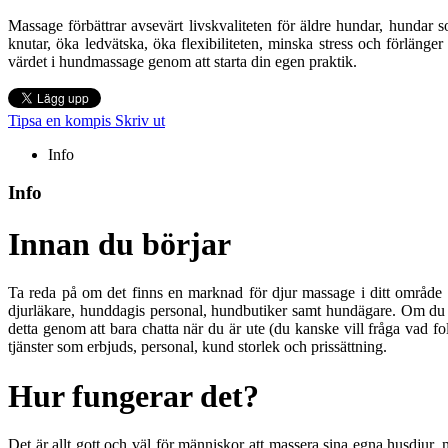
Massage förbättrar avsevärt livskvaliteten för äldre hundar, hundar s
knutar, öka ledvätska, öka flexibiliteten, minska stress och förlän
värdet i hundmassage genom att starta din egen praktik.
Tipsa en kompis
Skriv ut
Info
Info
Innan du börjar
Ta reda på om det finns en marknad för djur massage i ditt område i
djurläkare, hunddagis personal, hundbutiker samt hundägare. Om du ha
detta genom att bara chatta när du är ute (du kanske vill fråga vad f
tjänster som erbjuds, personal, kund storlek och prissättning.
Hur fungerar det?
Det är allt gott och väl för människor att massera sina egna husdjur, m