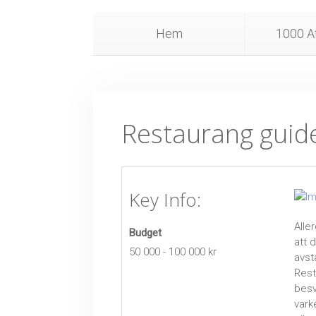
Hem
1000 Af
Restaurang guide 
Key Info:
Alle
Budget
att 
50 000 - 100 000 kr
avst
Rest
besv
vark