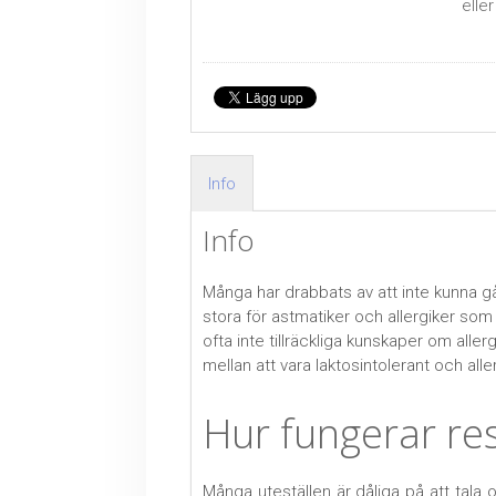
elle
Info
Info
Många har drabbats av att inte kunna gå
stora för astmatiker och allergiker som
ofta inte tillräckliga kunskaper om alle
mellan att vara laktosintolerant och all
Hur fungerar re
Många uteställen är dåliga på att tala