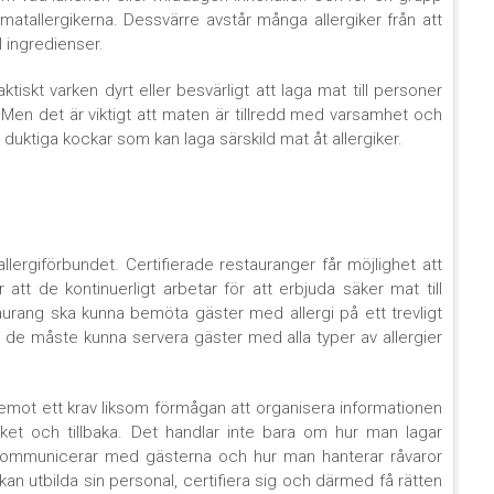
s matallergikerna. Dessvärre avstår många allergiker från att
el ingredienser.
ktiskt varken dyrt eller besvärligt att laga mat till personer
. Men det är viktigt att maten är tillredd med varsamhet och
r duktiga kockar som kan laga särskild mat åt allergiker.
llergiförbundet. Certifierade restauranger får möjlighet att
att de kontinuerligt arbetar för att erbjuda säker mat till
taurang ska kunna bemöta gäster med allergi på ett trevligt
tt de måste kunna servera gäster med alla typer av allergier
äremot ett krav liksom förmågan att organisera informationen
 köket och tillbaka. Det handlar inte bara om hur man lagar
ommunicerar med gästerna och hur man hanterar råvaror
an utbilda sin personal, certifiera sig och därmed få rätten