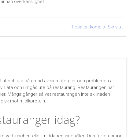
r annan överkänslighet.
Tipsa en kompis
Skriv ut
 ut och äta på grund av sina allergier och problemen är
 vill äta och umgås ute på restaurang. Restaurangen har
rgier. Många gånger så vet restaurangen inte skillnaden
ergisk mot mjölkprotein.
stauranger idag?
 om vad lunchen eller middagen innehåller. Och för en grupp