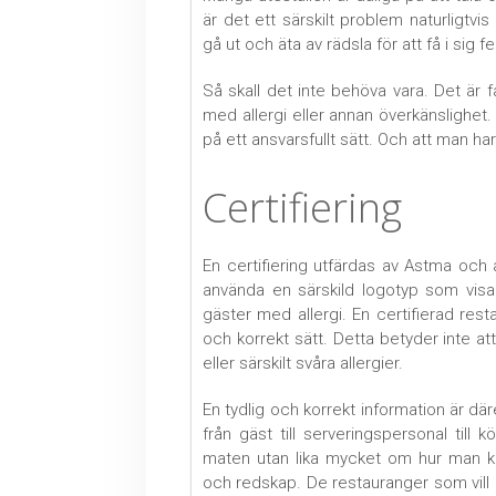
är det ett särskilt problem naturligtvi
gå ut och äta av rädsla för att få i sig f
Så skall det inte behöva vara. Det är fa
med allergi eller annan överkänslighet
på ett ansvarsfullt sätt. Och att man ha
Certifiering
En certifiering utfärdas av Astma och a
använda en särskild logotyp som visar 
gäster med allergi. En certifierad res
och korrekt sätt. Detta betyder inte a
eller särskilt svåra allergier.
En tydlig och korrekt information är d
från gäst till serveringspersonal till
maten utan lika mycket om hur man k
och redskap. De restauranger som vill k