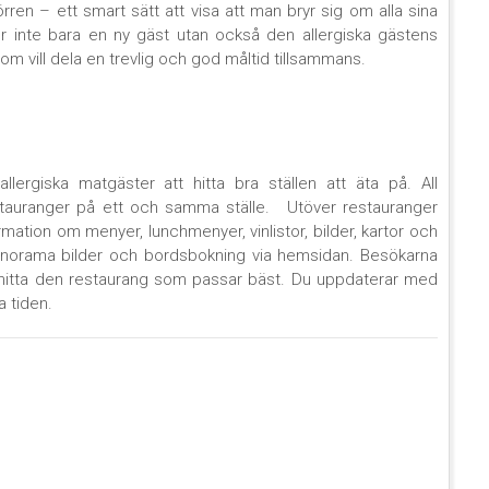
ren – ett smart sätt att visa att man bryr sig om alla sina
ner inte bara en ny gäst utan också den allergiska gästens
om vill dela en trevlig och god måltid tillsammans.
lergiska matgäster att hitta bra ställen att äta på. All
estauranger på ett och samma ställe. Utöver restauranger
ation om menyer, lunchmenyer, vinlistor, bilder, kartor och
norama bilder och bordsbokning via hemsidan. Besökarna
 hitta den restaurang som passar bäst. Du uppdaterar med
a tiden.