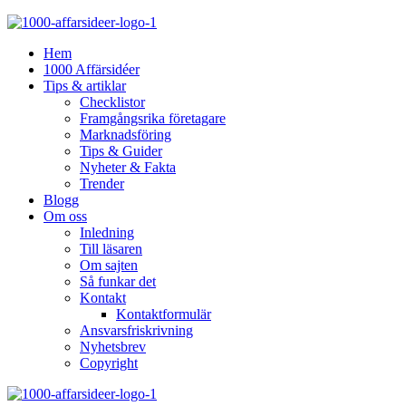
Hem
1000 Affärsidéer
Tips & artiklar
Checklistor
Framgångsrika företagare
Marknadsföring
Tips & Guider
Nyheter & Fakta
Trender
Blogg
Om oss
Inledning
Till läsaren
Om sajten
Så funkar det
Kontakt
Kontaktformulär
Ansvarsfriskrivning
Nyhetsbrev
Copyright