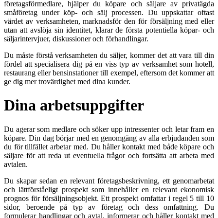
företagsförmedlare, hjälper du köpare och säljare av privatägda
småföretag under köp- och sälj processen. Du uppskattar oftast
värdet av verksamheten, marknadsför den för försäljning med eller
utan att avslöja sin identitet, klarar de första potentiella köpar- och
säljarintervjuer, diskussioner och förhandlingar.
Du måste förstå verksamheten du säljer, kommer det att vara till din
fördel att specialisera dig på en viss typ av verksamhet som hotell,
restaurang eller bensinstationer till exempel, eftersom det kommer att
ge dig mer trovärdighet med dina kunder.
Dina arbetsuppgifter
Du agerar som medlare och söker upp intressenter och letar fram en
köpare. Din dag börjar med en genomgång av alla erbjudanden som
du för tillfället arbetar med. Du håller kontakt med både köpare och
säljare för att reda ut eventuella frågor och fortsätta att arbeta med
avtalen.
Du skapar sedan en relevant företagsbeskrivning, ett genomarbetat
och lättförståeligt prospekt som innehåller en relevant ekonomisk
prognos för försäljningsobjekt. Ett prospekt omfattar i regel 5 till 10
sidor, beroende på typ av företag och dess omfattning. Du
formulerar handlingar och avtal, informerar och håller kontakt med