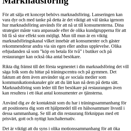
Marknadsföring
För att sälja ett koncept behövs marknadsföring. Lanseringen kan
vara dyr och med tanke på detta är det viktigt att väl tänka igenom
hur marknadsföring används för att nå ut till konsumenterna. Dina
strategier måste vara anpassade efter de olika kundgrupperna för att
bli få så stor effekt som möjligt. Mun till mun är en viktig
marknadsföringskanal vilket innebär att konsumenter och gäster
rekommenderar andra via sin egen eller andras upplevelse. Olika
erbjudanden så som ”köp en betala för två” i butiker och på
restauranger kan också öka antal besökare.
Rikta dig främst till det första segmentet i din marknadsföring det vill
säga folk som du hittar på träningscentra och på gymmen. Det
faktum att dem även använder sig av sociala medier som
kommunikationskanaler gör att du lätt kan nå dem på detta sätt.
Marknadsföring som leder till fler besökare på restaurangen även
kan resultera i ett ökat antal konsumenter av tjänsterna.
Använd dig av de kontaktnät som du har i träningssammanhang för
att positionera dig som ett hjälpmedel till en hälsosammare livsstil i
dessa sammanhang. Se till att din restaurang förknippas med ett
prisvärt, gott och nyttigt lunchalternativ.
Det är viktigt att du syns i olika motionssammanhang för att öka