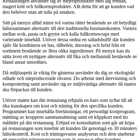
Restaurangen använder sig av mejeriprodukter med låg fetthalt,
magert kött och fullkornsprodukter. Allt detta för att ge kunden vad
den behöver utan att tulla på smaken.
Sätt på menyn alltid minst två varma rätter bestående av ett betydligt
hälsosammare alternativ till den traditionella husmanskosten. Variera
mellan wok, pasta och grytor och kalla fullkornswraps med
varierande innehåll. Utöver dessa ordna en salladsbuffé där kunden
själv får kombinera en bas, tillbehör, dressing och bröd från ett
sortiment bestående av flera olika ingredienser. På menyn kan du
sätta även ett nyttigare alternativ till fika och mellanmål bestående av
bland annat smoothies.
Då miljöaspekt är viktig för gästerna använder du dig av ekologiskt
odlade och närproducerade råvaror. Du arbetar med återvinning och
kompostering samt använder sig av miljövänliga alternativ då maten
ska förpackas till kunden.
Utöver maten kan din restaurang erbjuda en kurs som syftar till att
öka kunskapen om kost och träning för den specifika kunden.
Programmet kan innehålla föreläsningar, ett personligt kostprogram,
mätning av kroppens sammansättning samt ett klippkort med tio
måltider på din restaurang. Erbjud en konsultation som går att köpa
på restaurangen som innebär att kunden får genomgå en 30 minuters
hälsokontroll. Kost och träningsvanor analyseras och dem utarbetar
ett personligt träningsprogram som är anpassat efter kundens