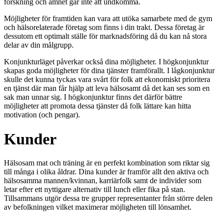
forskning och ämnet går inte att undkomma.
Möjligheter för framtiden kan vara att utöka samarbete med de gym
och hälsorelaterade företag som finns i din trakt. Dessa företag är
dessutom ett optimalt ställe för marknadsföring då du kan nå stora
delar av din målgrupp.
Konjunkturläget påverkar också dina möjligheter. I högkonjunktur
skapas goda möjligheter för dina tjänster framförallt. I lågkonjunktur
skulle det kunna tyckas vara svårt för folk att ekonomiskt prioritera
en tjänst där man får hjälp att leva hälsosamt då det kan ses som en
sak man unnar sig. I högkonjunktur finns det därför bättre
möjligheter att promota dessa tjänster då folk lättare kan hitta
motivation (och pengar).
Kunder
Hälsosam mat och träning är en perfekt kombination som riktar sig
till många i olika åldrar. Dina kunder är framför allt den aktiva och
hälsosamma mannen/kvinnan, karriärfolk samt de individer som
letar efter ett nyttigare alternativ till lunch eller fika på stan.
Tillsammans utgör dessa tre grupper representanter från större delen
av befolkningen vilket maximerar möjligheten till lönsamhet.