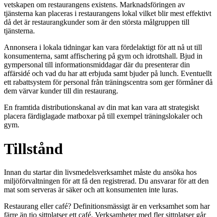
vetskapen om restaurangens existens. Marknadsföringen av
tjänsterna kan placeras i restaurangens lokal vilket blir mest effektivt
då det är restaurangkunder som är den största målgruppen till
tjänsterna.
Annonsera i lokala tidningar kan vara fördelaktigt för att nå ut till
konsumenterna, samt affischering på gym och idrottshall. Bjud in
gympersonal till informationsmiddagar där du presenterar din
affärsidé och vad du har att erbjuda samt bjuder på lunch. Eventuellt
ett rabattsystem för personal från träningscentra som ger förmåner då
dem värvar kunder till din restaurang.
En framtida distributionskanal av din mat kan vara att strategiskt
placera färdiglagade matboxar på till exempel träningslokaler och
gym.
Tillstånd
Innan du startar din livsmedelsverksamhet måste du ansöka hos
miljöförvalt­ningen för att få den registrerad. Du ansvarar för att den
mat som serveras är säker och att konsumenten inte luras.
Restaurang eller café? Definitionsmässigt är en verksamhet som har
färre än tio sittplatser ett café. Verksamheter med fler sittplatser går