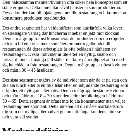
Den hälsosamma mannen/kvinnan ofta söker hela konceptet som ett
ställe erbjuder. Detta innefattar såväl tjänsterna som produkterna.
Dessa kunder kan bli lojala gentemot din restaurang och kommer att
konsumera produkten regelbundet.
Det andra segmentet har vi identifierat som karriärfolk vilka lever i
en stressigare vardag där luncherna innebär en jakt mot klockan.
Denna målgrupp främst konsumerar de produkter som du erbjuder
och kan bli en konsument som återkommer regelbundet till
restaurangen då deras arbetsplats är ofta belägen i närheten av
restaurangen. Dessa individer är ute efter en nyttig, snabb och
prisvärd lunch. I många fall ställer det krav på möjlighet att ta med
sig lunchlådan från restaurangen. Denna målgrupp är oftast kvinnor
och män i 30 – 45 årsåldern.
Det sista segmentet utgörs av de individer som när de är på stan och
ska äta lunch eller ta en fika letar efter en inbjudande restaurang som
erbjuder ett nyttigare alternativ. Denna målgrupp består av kvinnor
och män i åldrarna 18 – 30 samt den äldre befolkningen i åldrarna
50 – 65. Detta segment är oftast inte lojala konsumenter utan väljer
restaurang mer spontant. Detta innebär att du måste marknadsföra
dig som det nyttiga alternativet genom att fånga kundens intresse
och vara väl synligt.