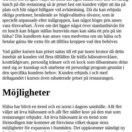
lunch på din restaurang så är priset fast om kunden väljer att äta på
plats och blir något billigare vid avhämtning. Då du kan erbjuda
rikliga portioner, bestående av högkvalitativa råvaror, som är
speciellt anpassade efter målgruppen, kan något högre pris anses
vara försvarbart. Även om det ligger något över standardnivån för
en lunch kan frågan ställas huruvida man kan sätta ett pris på sin
hälsa? Din kundkrets kan anses vara medvetna om sin hälsa och
betalar gärna lite extra för att tillföra kroppen vad den behöver.
Vad gäller kursen kan priset sattas till ett par tusen kronor då detta
innebär att kunden vid flera tillfällen får träffa hälsoutvecklare,
kosttrådgivare, personlig tränare och en kock som tillsammans delar
med sig av kunskap och utarbetar ett personligt program grundat i
den specifika kundens behov. Kunden erbjuds i och med
deltagandet i kursen även rabatterade priser på restaurangen.
Möjligheter
Hälsa har blivit en trend och en norm i dagens samhälle. Allt fler
väljer att leva hälsosamt och allt fler ställer krav på den mat som
restauranger erbjuder. Att leva hälsosamt är en trend som
förmodligen inte kommer att försvinna vilket skapar stora
möjligheter för expansion i framtiden. Det uppkommer ständigt ny