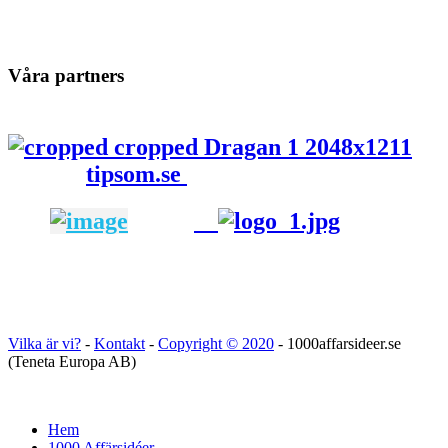
Våra partners
tipsom.se
Vilka är vi?
-
Kontakt
-
Copyright ©
2020
- 1000affarsideer.se
(Teneta Europa AB)
Hem
1000 Affärsidéer