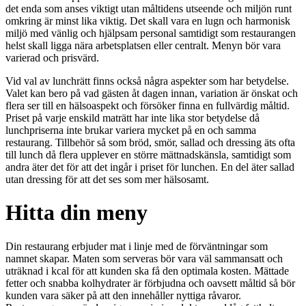
det enda som anses viktigt utan måltidens utseende och miljön runt
omkring är minst lika viktig. Det skall vara en lugn och harmonisk
miljö med vänlig och hjälpsam personal samtidigt som restaurangen
helst skall ligga nära arbetsplatsen eller centralt. Menyn bör vara
varierad och prisvärd.
Vid val av lunchrätt finns också några aspekter som har betydelse.
Valet kan bero på vad gästen åt dagen innan, variation är önskat och
flera ser till en hälsoaspekt och försöker finna en fullvärdig måltid.
Priset på varje enskild maträtt har inte lika stor betydelse då
lunchpriserna inte brukar variera mycket på en och samma
restaurang. Tillbehör så som bröd, smör, sallad och dressing äts ofta
till lunch då flera upplever en större mättnadskänsla, samtidigt som
andra äter det för att det ingår i priset för lunchen. En del äter sallad
utan dressing för att det ses som mer hälsosamt.
Hitta din meny
Din restaurang erbjuder mat i linje med de förväntningar som
namnet skapar. Maten som serveras bör vara väl sammansatt och
uträknad i kcal för att kunden ska få den optimala kosten. Mättade
fetter och snabba kolhydrater är förbjudna och oavsett måltid så bör
kunden vara säker på att den innehåller nyttiga råvaror.