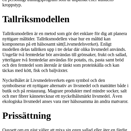
kroppstyp.
Tallriksmodellen
Tallriksmodellen är en metod som gör det enklare för dig att planera
nyttigare måltider. Tallriksmodellen visar hur en måltid kan
komponeras på ett hälsosamt sätt(Livsmedelsverket). Enligt
modellen delas tallriken upp i tre delar där olika livsmedel används.
Ungefär två femtedelar bör användas till grönsaker, frukt och sallad,
ytterligare två femtedelar användas för potatis, ris, pasta samt bröd
och den femtedel som återstår är tänkt som proteinkälla och kan
täckas med kött, fisk och baljväxter.
Nyckelhålet är Livsmedelsverkets egen symbol och den
symboliserar ett nyttigare alternativ av livsmedel och maträtter både i
butik och på restaurang. Magrare produkter med mindre socker, salt
och mer fibrer kännetecknar ett nyckelhålsmärkt livsmedel. Även
ekologiska livsmedel anses vara mer hälsosamma än andra matvaror.
Prissättning
Oavsett om en gäst väljer att mixa sin egen sallad eller äter en färdig