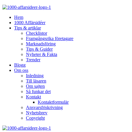
Hem
1000 Affärsidéer
Tips & artiklar
Checklistor
Framgångsrika företagare
Marknadsföring
Tips & Guider
Nyheter & Fakta
Trender
Blogg
Om oss
Inledning
Till läsaren
Om sajten
Så funkar det
Kontakt
Kontaktformulär
Ansvarsfriskrivning
Nyhetsbrev
Copyright