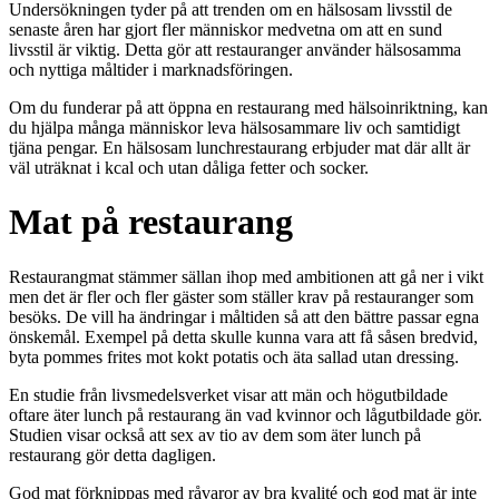
Undersökningen tyder på att trenden om en hälsosam livsstil de
senaste åren har gjort fler människor medvetna om att en sund
livsstil är viktig. Detta gör att restauranger använder hälsosamma
och nyttiga måltider i marknadsföringen.
Om du funderar på att öppna en restaurang med hälsoinriktning, kan
du hjälpa många människor leva hälsosammare liv och samtidigt
tjäna pengar. En hälsosam lunchrestaurang erbjuder mat där allt är
väl uträknat i kcal och utan dåliga fetter och socker.
Mat på restaurang
Restaurangmat stämmer sällan ihop med ambitionen att gå ner i vikt
men det är fler och fler gäster som ställer krav på restauranger som
besöks. De vill ha ändringar i måltiden så att den bättre passar egna
önskemål. Exempel på detta skulle kunna vara att få såsen bredvid,
byta pommes frites mot kokt potatis och äta sallad utan dressing.
En studie från livsmedelsverket visar att män och högutbildade
oftare äter lunch på restaurang än vad kvinnor och lågutbildade gör.
Studien visar också att sex av tio av dem som äter lunch på
restaurang gör detta dagligen.
God mat förknippas med råvaror av bra kvalité och god mat är inte