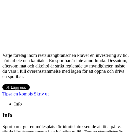
Varje företag inom restaurangbranschen kräver en investering av tid,
hårt arbete och kapitalet. En sportbar är inte annorlunda. Dessutom,
eftersom mat och alkohol är strikt reglerade av myndigheter, måste
du vara i full överensstämmelse med lagen för att öppna och driva
en sportbar.
Tipsa en kompis
Skriv ut
Info
Info
Sportbarer ger en mötesplats för idrottsintresserade att titta på tv-
sända idrottsevenemang i en bekväm miljö. Trogna stamgäster är