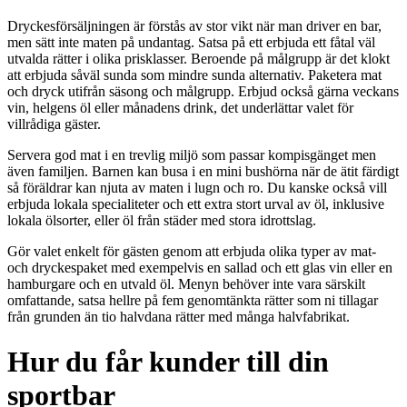
Dryckesförsäljningen är förstås av stor vikt när man driver en bar,
men sätt inte maten på undantag. Satsa på ett erbjuda ett fåtal väl
utvalda rätter i olika prisklasser. Beroende på målgrupp är det klokt
att erbjuda såväl sunda som mindre sunda alternativ. Paketera mat
och dryck utifrån säsong och målgrupp. Erbjud också gärna veckans
vin, helgens öl eller månadens drink, det underlättar valet för
villrådiga gäster.
Servera god mat i en trevlig miljö som passar kompisgänget men
även familjen. Barnen kan busa i en mini bushörna när de ätit färdigt
så föräldrar kan njuta av maten i lugn och ro. Du kanske också vill
erbjuda lokala specialiteter och ett extra stort urval av öl, inklusive
lokala ölsorter, eller öl från städer med stora idrottslag.
Gör valet enkelt för gästen genom att erbjuda olika typer av mat-
och dryckespaket med exempelvis en sallad och ett glas vin eller en
hamburgare och en utvald öl. Menyn behöver inte vara särskilt
omfattande, satsa hellre på fem genomtänkta rätter som ni tillagar
från grunden än tio halvdana rätter med många halvfabrikat.
Hur du får kunder till din
sportbar