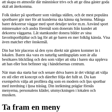
att skapa en atmosfär där människor trivs och att ge dina gäster goda
skäl att återkomma.
Folk tänker på sportbarer som vänliga ställen, och de mest populära
sportbarer gör mer för att kunderna ska känna sig hemma. Många
barer dekorerar väggar med sport detaljer tavlor m.m. Använd sport
minnessaker och andra föremål som donerats från kunder att
dekorera väggarna. Låt stamkunder donera bilder av sina
favoritsporthjältar och lag för att ge baren en mer folklig känsla. Visa
även matcher efter önskemål.
Din bar bör placeras så den syns direkt när gästen kommer in i
lokalen. Baren ska vara en naturlig samlingsplats som är alla
besökares blickfång och den som väljer att sitta i baren ska uppleva
att han eller hon befinner sig i händelsernas centrum.
När man ska starta bar och senare driva baren är det viktigt att välja
en stil eller ett koncept och därefter följa det fullt ut. Du kan
exempelvis välja att profilera dig som en modern och ljus sportbar
med inredning i ljusa träslag. Din inriktning präglar förstås
menyerna, personalens kläder, utsmyckningen i lokalen och
musiken.
Ta fram en meny