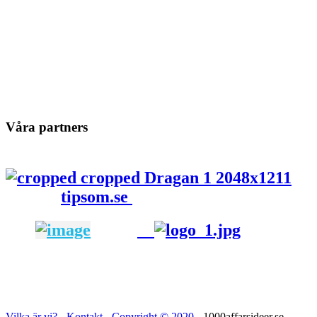
Våra partners
tipsom.se
Vilka är vi?
-
Kontakt
-
Copyright ©
2020
- 1000affarsideer.se