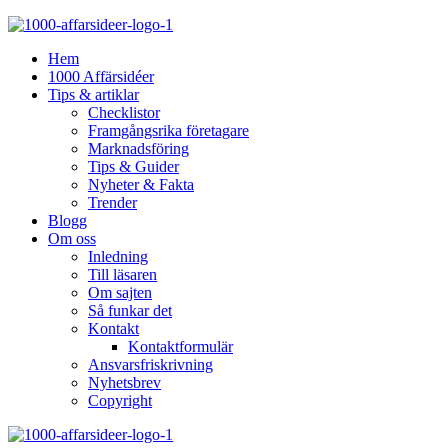
Hem
1000 Affärsidéer
Tips & artiklar
Checklistor
Framgångsrika företagare
Marknadsföring
Tips & Guider
Nyheter & Fakta
Trender
Blogg
Om oss
Inledning
Till läsaren
Om sajten
Så funkar det
Kontakt
Kontaktformulär
Ansvarsfriskrivning
Nyhetsbrev
Copyright