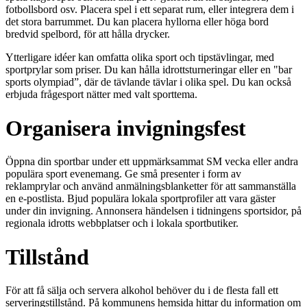
fotbollsbord osv. Placera spel i ett separat rum, eller integrera dem i
det stora barrummet. Du kan placera hyllorna eller höga bord
bredvid spelbord, för att hålla drycker.
Ytterligare idéer kan omfatta olika sport och tipstävlingar, med
sportprylar som priser. Du kan hålla idrottsturneringar eller en "bar
sports olympiad”, där de tävlande tävlar i olika spel. Du kan också
erbjuda frågesport nätter med valt sporttema.
Organisera invigningsfest
Öppna din sportbar under ett uppmärksammat SM vecka eller andra
populära sport evenemang. Ge små presenter i form av
reklamprylar och använd anmälningsblanketter för att sammanställa
en e-postlista. Bjud populära lokala sportprofiler att vara gäster
under din invigning. Annonsera händelsen i tidningens sportsidor, på
regionala idrotts webbplatser och i lokala sportbutiker.
Tillstånd
För att få sälja och servera alkohol behöver du i de flesta fall ett
serveringstillstånd. På kommunens hemsida hittar du information om