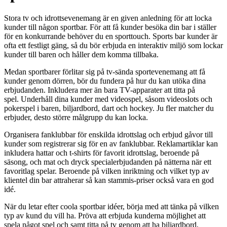
Stora tv och idrottsevenemang är en given anledning för att locka
kunder till någon sportbar. För att få kunder besöka din bar i ställer
för en konkurrande behöver du en sporttouch. Sports bar kunder är
ofta ett festligt gäng, så du bör erbjuda en interaktiv miljö som lockar
kunder till baren och håller dem komma tillbaka.
Medan sportbarer förlitar sig på tv-sända sportevenemang att få
kunder genom dörren, bör du fundera på hur du kan utöka dina
erbjudanden. Inkludera mer än bara TV-apparater att titta på
spel. Underhåll dina kunder med videospel, såsom videoslots och
pokerspel i baren, biljardbord, dart och hockey. Ju fler matcher du
erbjuder, desto större målgrupp du kan locka.
Organisera fanklubbar för enskilda idrottslag och erbjud gåvor till
kunder som registrerar sig för en av fanklubbar. Reklamartiklar kan
inkludera hattar och t-shirts för favorit idrottslag, beroende på
säsong, och mat och dryck specialerbjudanden på nätterna när ett
favoritlag spelar. Beroende på vilken inriktning och vilket typ av
klientel din bar attraherar så kan stammis-priser också vara en god
idé.
När du letar efter coola sportbar idéer, börja med att tänka på vilken
typ av kund du vill ha. Pröva att erbjuda kunderna möjlighet att
spela något spel och samt titta på tv genom att ha biljardbord,