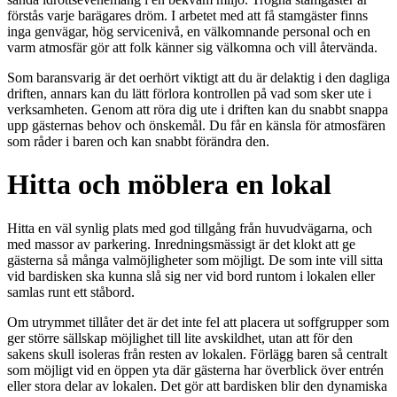
förstås varje barägares dröm. I arbetet med att få stamgäster finns
inga genvägar, hög servicenivå, en välkomnande personal och en
varm atmosfär gör att folk känner sig välkomna och vill återvända.
Som baransvarig är det oerhört viktigt att du är delaktig i den dagliga
driften, annars kan du lätt förlora kontrollen på vad som sker ute i
verksamheten. Genom att röra dig ute i driften kan du snabbt snappa
upp gästernas behov och önskemål. Du får en känsla för atmosfären
som råder i baren och kan snabbt förändra den.
Hitta och möblera en lokal
Hitta en väl synlig plats med god tillgång från huvudvägarna, och
med massor av parkering. Inredningsmässigt är det klokt att ge
gästerna så många valmöjligheter som möjligt. De som inte vill sitta
vid bardisken ska kunna slå sig ner vid bord runtom i lokalen eller
samlas runt ett ståbord.
Om utrymmet tillåter det är det inte fel att placera ut soffgrupper som
ger större sällskap möjlighet till lite avskildhet, utan att för den
sakens skull isoleras från resten av lokalen. Förlägg baren så centralt
som möjligt vid en öppen yta där gästerna har överblick över entrén
eller stora delar av lokalen. Det gör att bardisken blir den dynamiska