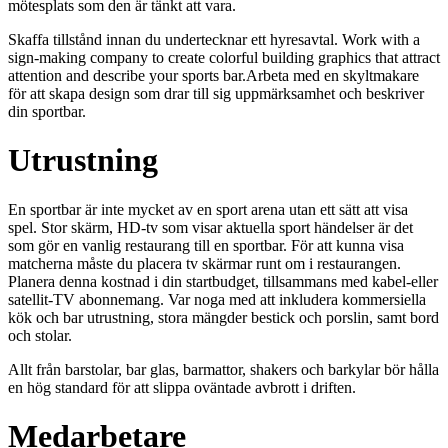
mötesplats som den är tänkt att vara.
Skaffa tillstånd innan du undertecknar ett hyresavtal. Work with a
sign-making company to create colorful building graphics that attract
attention and describe your sports bar.Arbeta med en skyltmakare
för att skapa design som drar till sig uppmärksamhet och beskriver
din sportbar.
Utrustning
En sportbar är inte mycket av en sport arena utan ett sätt att visa
spel. Stor skärm, HD-tv som visar aktuella sport händelser är det
som gör en vanlig restaurang till en sportbar. För att kunna visa
matcherna måste du placera tv skärmar runt om i restaurangen.
Planera denna kostnad i din startbudget, tillsammans med kabel-eller
satellit-TV abonnemang. Var noga med att inkludera kommersiella
kök och bar utrustning, stora mängder bestick och porslin, samt bord
och stolar.
Allt från barstolar, bar glas, barmattor, shakers och barkylar bör hålla
en hög standard för att slippa oväntade avbrott i driften.
Medarbetare