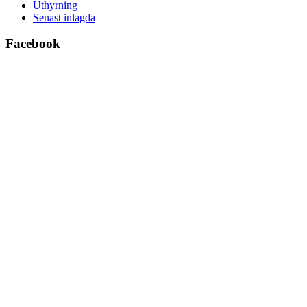
Uthyrning
Senast inlagda
Facebook