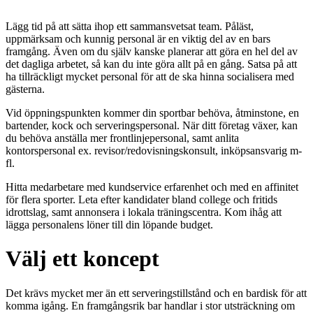
Lägg tid på att sätta ihop ett sammansvetsat team. Påläst,
uppmärksam och kunnig personal är en viktig del av en bars
framgång. Även om du själv kanske planerar att göra en hel del av
det dagliga arbetet, så kan du inte göra allt på en gång. Satsa på att
ha tillräckligt mycket personal för att de ska hinna socialisera med
gästerna.
Vid öppningspunkten kommer din sportbar behöva, åtminstone, en
bartender, kock och serveringspersonal. När ditt företag växer, kan
du behöva anställa mer frontlinjepersonal, samt anlita
kontorspersonal ex. revisor/redovisningskonsult, inköpsansvarig m-
fl.
Hitta medarbetare med kundservice erfarenhet och med en affinitet
för flera sporter. Leta efter kandidater bland college och fritids
idrottslag, samt annonsera i lokala träningscentra. Kom ihåg att
lägga personalens löner till din löpande budget.
Välj ett koncept
Det krävs mycket mer än ett serveringstillstånd och en bardisk för att
komma igång. En framgångsrik bar handlar i stor utsträckning om