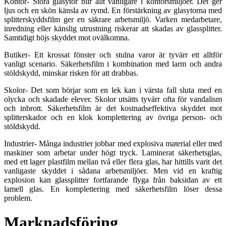
Kontor- Stora glasytor blir allt vanligare i kontorsmiljöer. Det ger
ljus och en skön känsla av rymd. En förstärkning av glasytorna med
splitterskyddsfilm ger en säkrare arbetsmiljö. Varken medarbetare,
inredning eller känslig utrustning riskerar att skadas av glassplitter.
Samtidigt höjs skyddet mot ovälkomna.
Butiker- Ett krossat fönster och stulna varor är tyvärr ett alltför
vanligt scenario. Säkerhetsfilm i kombination med larm och andra
stöldskydd, minskar risken för att drabbas.
Skolor- Det som börjar som en lek kan i värsta fall sluta med en
olycka och skadade elever. Skolor utsätts tyvärr ofta för vandalism
och inbrott. Säkerhetsfilm är det kostnadseffektiva skyddet mot
splitterskador och en klok komplettering av övriga person- och
stöldskydd.
Industrier- Många industrier jobbar med explosiva material eller med
maskiner som arbetar under högt tryck. Laminerat säkerhetsglas,
med ett lager plastfilm mellan två eller flera glas, har hittills varit det
vanligaste skyddet i sådana arbetsmiljöer. Men vid en kraftig
explosion kan glassplitter fortfarande flyga från baksidan av ett
lamell glas. En komplettering med säkerhetsfilm löser dessa
problem.
Marknadsföring