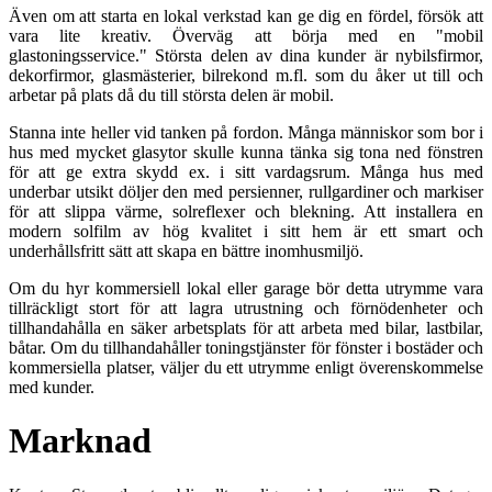
Även om att starta en lokal verkstad kan ge dig en fördel, försök att
vara lite kreativ. Överväg att börja med en "mobil
glastoningsservice." Största delen av dina kunder är nybilsfirmor,
dekorfirmor, glasmästerier, bilrekond m.fl. som du åker ut till och
arbetar på plats då du till största delen är mobil.
Stanna inte heller vid tanken på fordon. Många människor som bor i
hus med mycket glasytor skulle kunna tänka sig tona ned fönstren
för att ge extra skydd ex. i sitt vardagsrum. Många hus med
underbar utsikt döljer den med persienner, rullgardiner och markiser
för att slippa värme, solreflexer och blekning. Att installera en
modern solfilm av hög kvalitet i sitt hem är ett smart och
underhållsfritt sätt att skapa en bättre inomhusmiljö.
Om du hyr kommersiell lokal eller garage bör detta utrymme vara
tillräckligt stort för att lagra utrustning och förnödenheter och
tillhandahålla en säker arbetsplats för att arbeta med bilar, lastbilar,
båtar. Om du tillhandahåller toningstjänster för fönster i bostäder och
kommersiella platser, väljer du ett utrymme enligt överenskommelse
med kunder.
Marknad