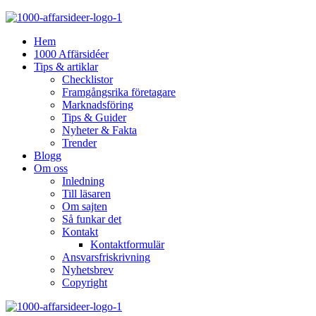
Hem
1000 Affärsidéer
Tips & artiklar
Checklistor
Framgångsrika företagare
Marknadsföring
Tips & Guider
Nyheter & Fakta
Trender
Blogg
Om oss
Inledning
Till läsaren
Om sajten
Så funkar det
Kontakt
Kontaktformulär
Ansvarsfriskrivning
Nyhetsbrev
Copyright