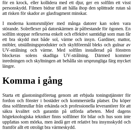
för en krock, eller kollidera med ett djur, ger en solfilm ett visst
personskydd. Filmen bidrar till att hålla ihop den splittrade rutan så
att risken för skador av glasfragment minskar.
I moderna kontorsmiljöer med många datorer kan solen vara
störande. Solreflexer på datorskärmen är påfrestande för ögonen. En
solfilm stoppar reflexerna enkelt och effektivt samtidigt som man får
ett bra skydd mot både sol, värme och insyn. Gardiner, mattor,
möbler, utställningsprodukter och skyltföremål bleks och gulnar av
UV-strålning och värme. Med solfilm installerad på fönstren
blockeras solens skadliga UV-strålning. Därmed kommer
inredningen och skyltningen att behålla sin ursprungliga färg mycket
längre.
Komma i gång
Starta ett glastoningsföretag genom att erbjuda toningstjänster för
fordon och fönster i bostäder och kommersiella platser. Du köper
dina solfilmrullar från erkända och professionella leverantörer för att
säkra kvalitet och garantin på utförda arbeten. Med dagens
högteknologiska tekniker finns solfilmer för bilar och hus som inte
uppfattas som mörka, men ändå ger ett relativt bra insynsskydd och
framför allt ett otroligt bra värmeskydd.