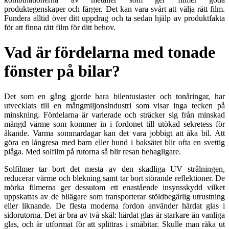
produktegenskaper och färger. Det kan vara svårt att välja rätt film.
Fundera alltid över ditt uppdrag och ta sedan hjälp av produktfakta
för att finna rätt film för ditt behov.
Vad är fördelarna med tonade
fönster på bilar?
Det som en gång gjorde bara bilentusiaster och tonåringar, har
utvecklats till en mångmiljonsindustri som visar inga tecken på
minskning. Fördelarna är varierade och sträcker sig från minskad
mängd värme som kommer in i fordonet till utökad sekretess för
åkande. Varma sommardagar kan det vara jobbigt att åka bil. Att
göra en långresa med barn eller hund i baksätet blir ofta en svettig
plåga. Med solfilm på rutorna så blir resan behagligare.
Solfilmer tar bort det mesta av den skadliga UV strålningen,
reducerar värme och blekning samt tar bort störande reflektioner. De
mörka filmerna ger dessutom ett enastående insynsskydd vilket
uppskattas av de bilägare som transporterar stöldbegärlig utrustning
eller liknande. De flesta moderna fordon använder härdat glas i
sidorutorna. Det är bra av två skäl: härdat glas är starkare än vanliga
glas, och är utformat för att splittras i småbitar. Skulle man råka ut