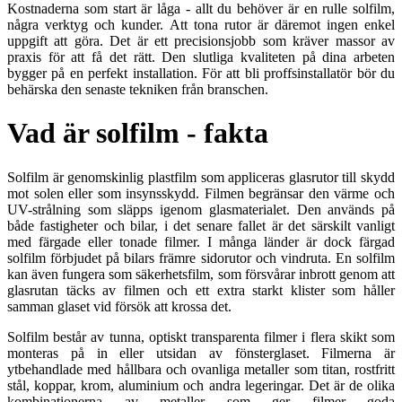
Kostnaderna som start är låga - allt du behöver är en rulle solfilm,
några verktyg och kunder. Att tona rutor är däremot ingen enkel
uppgift att göra. Det är ett precisionsjobb som kräver massor av
praxis för att få det rätt. Den slutliga kvaliteten på dina arbeten
bygger på en perfekt installation. För att bli proffsinstallatör bör du
behärska den senaste tekniken från branschen.
Vad är solfilm - fakta
Solfilm är genomskinlig plastfilm som appliceras glasrutor till skydd
mot solen eller som insynsskydd. Filmen begränsar den värme och
UV-strålning som släpps igenom glasmaterialet. Den används på
både fastigheter och bilar, i det senare fallet är det särskilt vanligt
med färgade eller tonade filmer. I många länder är dock färgad
solfilm förbjudet på bilars främre sidorutor och vindruta. En solfilm
kan även fungera som säkerhetsfilm, som försvårar inbrott genom att
glasrutan täcks av filmen och ett extra starkt klister som håller
samman glaset vid försök att krossa det.
Solfilm består av tunna, optiskt transparenta filmer i flera skikt som
monteras på in eller utsidan av fönsterglaset. Filmerna är
ytbehandlade med hållbara och ovanliga metaller som titan, rostfritt
stål, koppar, krom, aluminium och andra legeringar. Det är de olika
kombinationerna av metaller som ger filmer goda