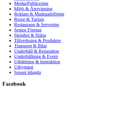
Media/Publicering
Miljö & Återvinning
Reklam & Marknadsföring
Resor & Turism
Restaurang & Servering
Senior Företag
Skönhet & Hälsa
Tillverkning & Produkter
Transport & Bilar
Underhåll & Reparation
Underhållning & Event
Utbildning & Instruktion
Uthyrning
Senast inlagda
Facebook