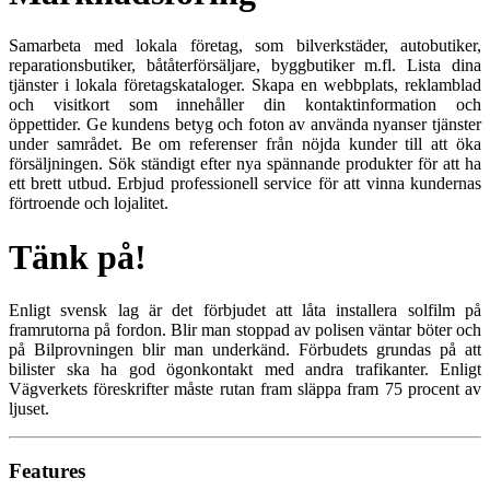
Samarbeta med lokala företag, som bilverkstäder, autobutiker,
reparationsbutiker, båtåterförsäljare, byggbutiker m.fl. Lista dina
tjänster i lokala företagskataloger. Skapa en webbplats, reklamblad
och visitkort som innehåller din kontaktinformation och
öppettider. Ge kundens betyg och foton av använda nyanser tjänster
under samrådet. Be om referenser från nöjda kunder till att öka
försäljningen. Sök ständigt efter nya spännande produkter för att ha
ett brett utbud. Erbjud professionell service för att vinna kundernas
förtroende och lojalitet.
Tänk på!
Enligt svensk lag är det förbjudet att låta installera solfilm på
framrutorna på fordon. Blir man stoppad av polisen väntar böter och
på Bilprovningen blir man underkänd. Förbudets grundas på att
bilister ska ha god ögonkontakt med andra trafikanter. Enligt
Vägverkets föreskrifter måste rutan fram släppa fram 75 procent av
ljuset.
Features