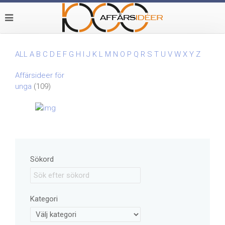
ALL
A
B
C
D
E
F
G
H
I
J
K
L
M
N
O
P
Q
R
S
T
U
V
W
X
Y
Z
Affärsideer för
unga
(109)
Sökord
Kategori