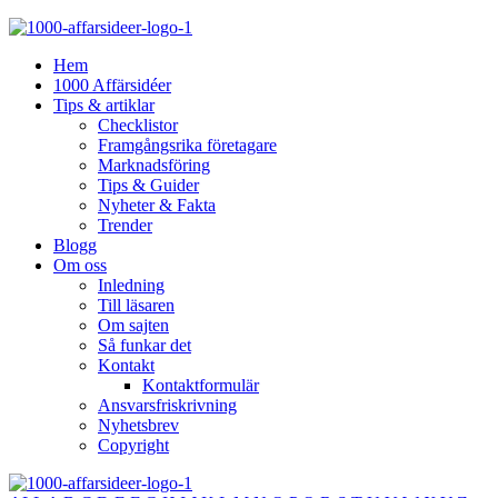
Hem
1000 Affärsidéer
Tips & artiklar
Checklistor
Framgångsrika företagare
Marknadsföring
Tips & Guider
Nyheter & Fakta
Trender
Blogg
Om oss
Inledning
Till läsaren
Om sajten
Så funkar det
Kontakt
Kontaktformulär
Ansvarsfriskrivning
Nyhetsbrev
Copyright