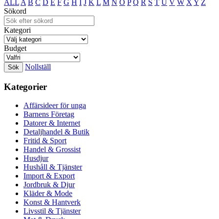
ALL
A
B
C
D
E
F
G
H
I
J
K
L
M
N
O
P
Q
R
S
T
U
V
W
X
Y
Z
Sökord
Kategori
Budget
Nollställ
Kategorier
Affärsideer för unga
Barnens Företag
Datorer & Internet
Detaljhandel & Butik
Fritid & Sport
Handel & Grossist
Husdjur
Hushåll & Tjänster
Import & Export
Jordbruk & Djur
Kläder & Mode
Konst & Hantverk
Livsstil & Tjänster