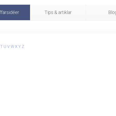
färsidéer
Tips & artiklar
Blo
T
U
V
W
X
Y
Z