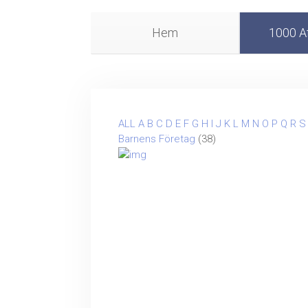
Hem
1000 Af
ALL
A
B
C
D
E
F
G
H
I
J
K
L
M
N
O
P
Q
R
S
Barnens Företag
(38)