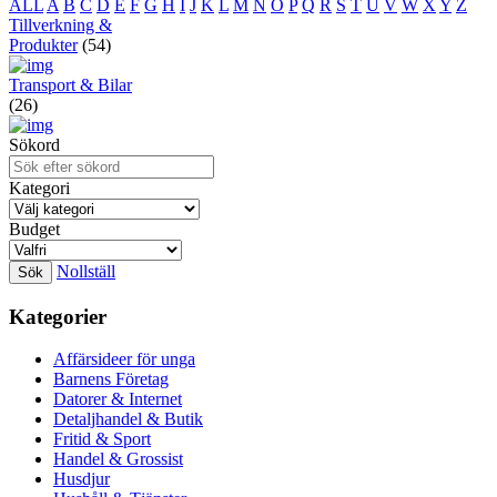
ALL
A
B
C
D
E
F
G
H
I
J
K
L
M
N
O
P
Q
R
S
T
U
V
W
X
Y
Z
Tillverkning &
Produkter
(54)
Transport & Bilar
(26)
Sökord
Kategori
Budget
Nollställ
Kategorier
Affärsideer för unga
Barnens Företag
Datorer & Internet
Detaljhandel & Butik
Fritid & Sport
Handel & Grossist
Husdjur