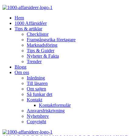
Hem
1000 Affärsidéer
Tips & artiklar
Checklistor
Framgångsrika företagare
Marknadsföring
Tips & Guider
Nyheter & Fakta
Trender
Blogg
Om oss
Inledning
Till läsaren
Om sajten
Så funkar det
Kontakt
Kontaktformulär
Ansvarsfriskrivning
Nyhetsbrev
Copyright