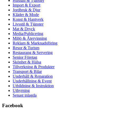
Hushåll & Tjänster
Import & Export
Jordbruk & Djur
Kläder & Mode
Konst & Hantverk
Livsstil & Tjänster
Mat & Dryck
Media/Publicering
Miljö & Återvinning
Reklam & Marknadsföring
Resor & Turism
Restaurang & Servering
Senior Företag
Skönhet & Hälsa
Tillverkning & Produkter
Transport & Bilar
Underhåll & Reparation
Underhållning & Event
Utbildning & Instruktion
Uthyrning
Senast inlagda
Facebook