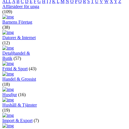
ALL
A
B
C
D
E
F
G
H
I
J
K
L
M
N
O
P
Q
R
S
T
U
V
W
X
Y
Z
Affärsideer för unga
(109)
Barnens Företag
(38)
Datorer & Internet
(12)
Detaljhandel &
Butik
(57)
Fritid & Sport
(43)
Handel & Grossist
(18)
Husdjur
(16)
Hushåll & Tjänster
(19)
Import & Export
(7)