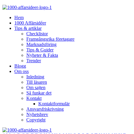
Hem
1000 Affärsidéer
Tips & artiklar
Checklistor
Framgångsrika företagare
Marknadsföring
Tips & Guider
Nyheter & Fakta
Trender
Blogg
Om oss
Inledning
Till läsaren
Om sajten
Så funkar det
Kontakt
Kontaktformulär
Ansvarsfriskrivning
Nyhetsbrev
Copyright