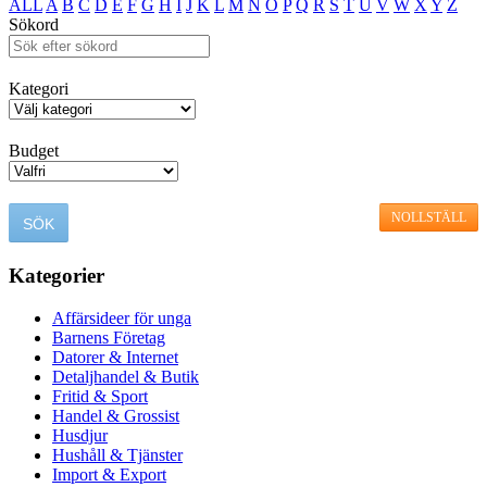
ALL
A
B
C
D
E
F
G
H
I
J
K
L
M
N
O
P
Q
R
S
T
U
V
W
X
Y
Z
Sökord
Kategori
Budget
NOLLSTÄLL
Kategorier
Affärsideer för unga
Barnens Företag
Datorer & Internet
Detaljhandel & Butik
Fritid & Sport
Handel & Grossist
Husdjur
Hushåll & Tjänster
Import & Export