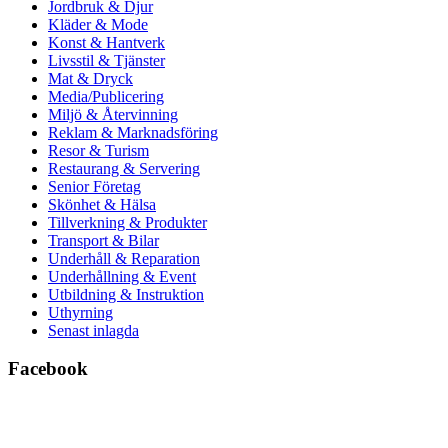
Jordbruk & Djur
Kläder & Mode
Konst & Hantverk
Livsstil & Tjänster
Mat & Dryck
Media/Publicering
Miljö & Återvinning
Reklam & Marknadsföring
Resor & Turism
Restaurang & Servering
Senior Företag
Skönhet & Hälsa
Tillverkning & Produkter
Transport & Bilar
Underhåll & Reparation
Underhållning & Event
Utbildning & Instruktion
Uthyrning
Senast inlagda
Facebook