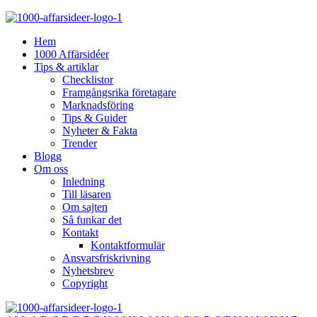
Hem
1000 Affärsidéer
Tips & artiklar
Checklistor
Framgångsrika företagare
Marknadsföring
Tips & Guider
Nyheter & Fakta
Trender
Blogg
Om oss
Inledning
Till läsaren
Om sajten
Så funkar det
Kontakt
Kontaktformulär
Ansvarsfriskrivning
Nyhetsbrev
Copyright