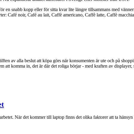
r för en snabb kopp eller för sitta kvar lite längre tillsammans med vänne
sorter: Café noir, Café au lait, Caffè americano, Caffè latte, Caffè macc
lften av alla beslut att köpa görs när konsumenten är ute och på shoppin
 att komma in, det är där det roliga börjar - med kraften av displayer, s
et
arbetet. När det kommer till laptop finns det olika faktorer att ta hänsyn