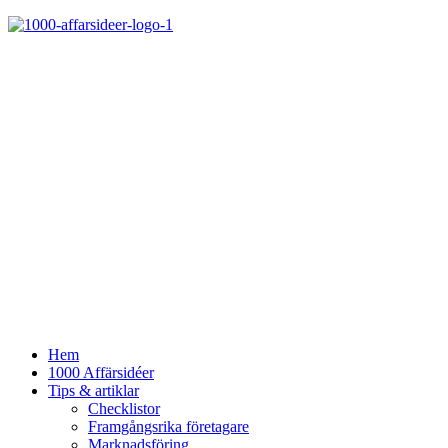
Hem
1000 Affärsidéer
Tips & artiklar
Checklistor
Framgångsrika företagare
Marknadsföring