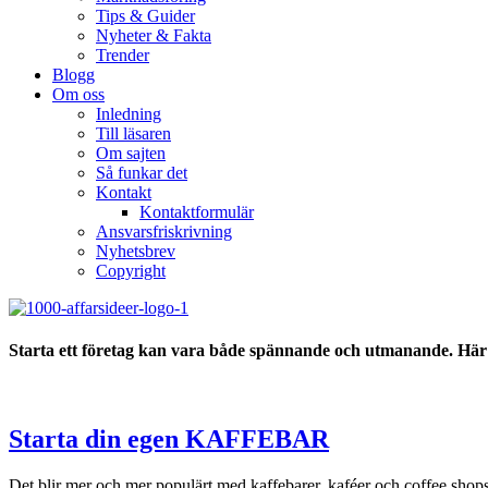
Tips & Guider
Nyheter & Fakta
Trender
Blogg
Om oss
Inledning
Till läsaren
Om sajten
Så funkar det
Kontakt
Kontaktformulär
Ansvarsfriskrivning
Nyhetsbrev
Copyright
Starta ett företag kan vara både spännande och utmanande. Här h
Starta din egen KAFFEBAR
Det blir mer och mer populärt med kaffebarer, kaféer och coffee shops