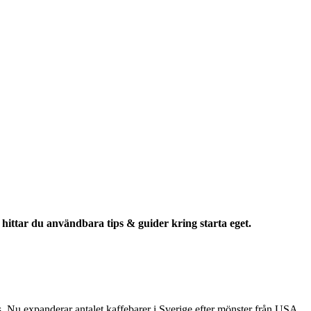
ittar du användbara tips & guider kring starta eget.
. Nu expanderar antalet kaffebarer i Sverige efter mönster från USA.