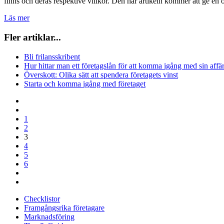
finns och deras respektive villkor. Den här artikeln kommer att ge en ö
Läs mer
Fler artiklar...
Bli frilansskribent
Hur hittar man ett företagslån för att komma igång med sin affä
Överskott: Olika sätt att spendera företagets vinst
Starta och komma igång med företaget
1
2
3
4
5
6
Checklistor
Framgångsrika företagare
Marknadsföring