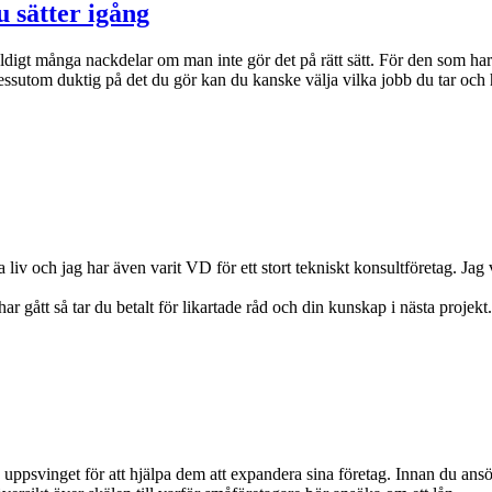
u sätter igång
ldigt många nackdelar om man inte gör det på rätt sätt. För den som har e
 dessutom duktig på det du gör kan du kanske välja vilka jobb du tar och 
iv och jag har även varit VD för ett stort tekniskt konsultföretag. Jag v
har gått så tar du betalt för likartade råd och din kunskap i nästa projekt
ppsvinget för att hjälpa dem att expandera sina företag. Innan du ansöke