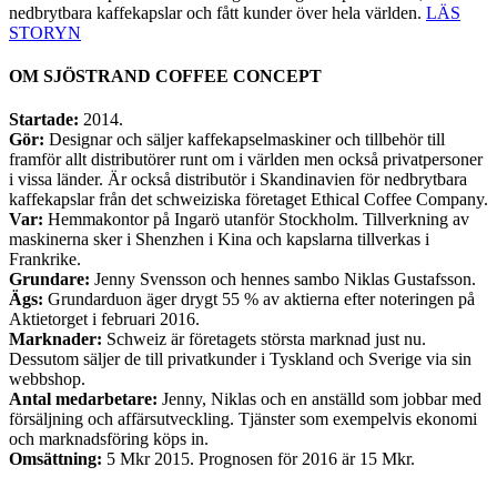
nedbrytbara kaffekapslar och fått kunder över hela världen.
LÄS
STORYN
OM SJÖSTRAND COFFEE CONCEPT
Startade:
2014.
Gör:
Designar och säljer kaffekapselmaskiner och tillbehör till
framför allt distributörer runt om i världen men också privatpersoner
i vissa länder. Är också distributör i Skandinavien för nedbrytbara
kaffekapslar från det schweiziska företaget Ethical Coffee Company.
Var:
Hemmakontor på Ingarö utanför Stockholm. Tillverkning av
maskinerna sker i Shenzhen i Kina och kapslarna tillverkas i
Frankrike.
Grundare:
Jenny Svensson och hennes sambo Niklas Gustafsson.
Ägs:
Grundarduon äger drygt 55 % av aktierna efter noteringen på
Aktietorget i februari 2016.
Marknader:
Schweiz är företagets största marknad just nu.
Dessutom säljer de till privatkunder i Tyskland och Sverige via sin
webbshop.
Antal medarbetare:
Jenny, Niklas och en anställd som jobbar med
försäljning och affärsutveckling. Tjänster som exempelvis ekonomi
och marknadsföring köps in.
Omsättning:
5 Mkr 2015. Prognosen för 2016 är 15 Mkr.