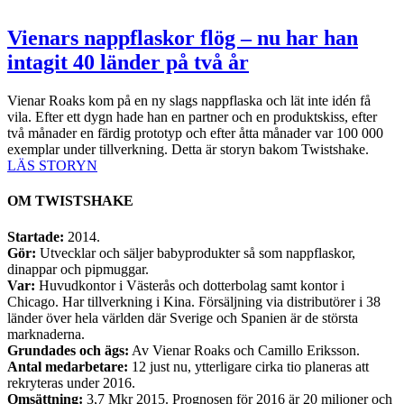
Vienars nappflaskor flög – nu har han
intagit 40 länder på två år
Vienar Roaks kom på en ny slags nappflaska och lät inte idén få
vila. Efter ett dygn hade han en partner och en produktskiss, efter
två månader en färdig prototyp och efter åtta månader var 100 000
exemplar under tillverkning. Detta är storyn bakom Twistshake.
LÄS STORYN
OM TWISTSHAKE
Startade:
2014.
Gör:
Utvecklar och säljer babyprodukter så som nappflaskor,
dinappar och pipmuggar.
Var:
Huvudkontor i Västerås och dotterbolag samt kontor i
Chicago. Har tillverkning i Kina. Försäljning via distributörer i 38
länder över hela världen där Sverige och Spanien är de största
marknaderna.
Grundades och ägs:
Av Vienar Roaks och Camillo Eriksson.
Antal medarbetare:
12 just nu, ytterligare cirka tio planeras att
rekryteras under 2016.
Omsättning:
3,7 Mkr 2015. Prognosen för 2016 är 20 miljoner och