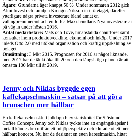
Ägare:
Grundarna äger knappt 50 %. Under sommaren 2012 gick
Almi Invest och familjen Kreuger-Nilsson in i företaget, därefter
ytterligare några privata investerare bland annat en
vällingprenumerant och en fd Ica Maxi-handlare. Nya investerare är
på väg in under hösten 2016.
Antal medarbetare:
Mats och Tove, timanställda chaufförer samt
konsulter inom produktutveckling, ekonomi och inköp. Under 2017
inleds Otto 2.0 med utökad organisation och kraftig uppskalning av
bolaget.
Omsättning:
3 Mkr 2015. Prognosen för 2016 är något liknande,
men 2017 har de tänkt öka till 20 och den långsiktiga planen är att
omsätta 100 Mkr till år 2019.
Jenny och Niklas byggde egen
kaffekapselmaskin – satsar på att göra
branschen mer hållbar
En kaffekapselmaskin i julklapp blev startskottet för Sjöstrand
Coffee Concept. Jenny och Niklas tyckte inte att engångskapslar i
metall kändes bra utifrån ett miljöperspektiv och klurade ut ett mer
hållbart koncept. Nu har de designat en egen kapselmaskin, hittat