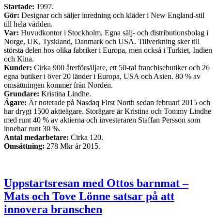
Startade:
1997.
Gör:
Designar och säljer inredning och kläder i New England-stil
till hela världen.
Var:
Huvudkontor i Stockholm. Egna sälj- och distributionsbolag i
Norge, UK, Tyskland, Danmark och USA. Tillverkning sker till
största delen hos olika fabriker i Europa, men också i Turkiet, Indien
och Kina.
Kunder:
Cirka 900 återförsäljare, ett 50-tal franchisebutiker och 26
egna butiker i över 20 länder i Europa, USA och Asien. 80 % av
omsättningen kommer från Norden.
Grundare:
Kristina Lindhe.
Ägare:
Är noterade på Nasdaq First North sedan februari 2015 och
har drygt 1500 aktieägare. Storägare är Kristina och Tommy Lindhe
med runt 40 % av aktierna och investeraren Staffan Persson som
innehar runt 30 %.
Antal medarbetare:
Cirka 120.
Omsättning:
278 Mkr år 2015.
Uppstartsresan med Ottos barnmat –
Mats och Tove Lönne satsar på att
innovera branschen