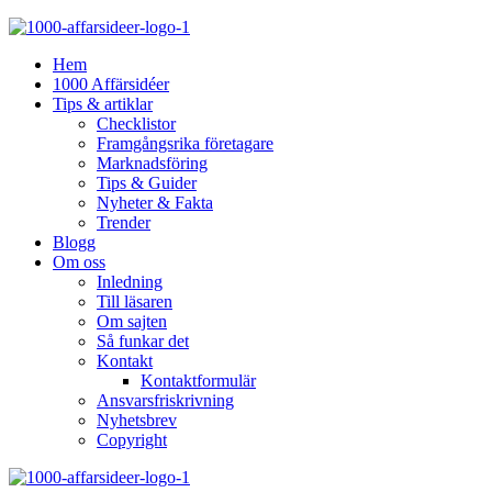
Hem
1000 Affärsidéer
Tips & artiklar
Checklistor
Framgångsrika företagare
Marknadsföring
Tips & Guider
Nyheter & Fakta
Trender
Blogg
Om oss
Inledning
Till läsaren
Om sajten
Så funkar det
Kontakt
Kontaktformulär
Ansvarsfriskrivning
Nyhetsbrev
Copyright