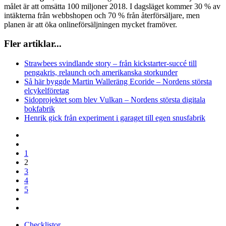
målet är att omsätta 100 miljoner 2018. I dagsläget kommer 30 % av
intäkterna från webbshopen och 70 % från återförsäljare, men
planen är att öka onlineförsäljningen mycket framöver.
Fler artiklar...
Strawbees svindlande story – från kickstarter-succé till
pengakris, relaunch och amerikanska storkunder
Så här byggde Martin Walleräng Ecoride – Nordens största
elcykelföretag
Sidoprojektet som blev Vulkan – Nordens största digitala
bokfabrik
Henrik gick från experiment i garaget till egen snusfabrik
1
2
3
4
5
Checklistor