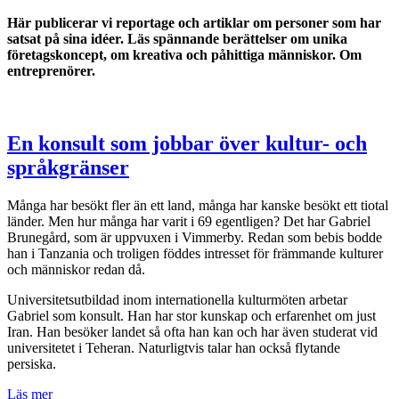
Här publicerar vi reportage och artiklar om personer som har
satsat på sina idéer. Läs spännande berättelser om unika
företagskoncept, om kreativa och påhittiga människor. Om
entreprenörer.
En konsult som jobbar över kultur- och
språkgränser
Många har besökt fler än ett land, många har kanske besökt ett tiotal
länder. Men hur många har varit i 69 egentligen? Det har Gabriel
Brunegård, som är uppvuxen i Vimmerby. Redan som bebis bodde
han i Tanzania och troligen föddes intresset för främmande kulturer
och människor redan då.
Universitetsutbildad inom internationella kulturmöten arbetar
Gabriel som konsult. Han har stor kunskap och erfarenhet om just
Iran. Han besöker landet så ofta han kan och har även studerat vid
universitetet i Teheran. Naturligtvis talar han också flytande
persiska.
Läs mer