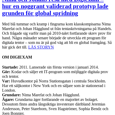
hur en noggrant validerad prototyp lade
grunden för global spridning
Med blå tummar och kramp i fingrarna kom klasskompisarna Nima
Marefat och Johan Hägglund ut från tentaskrivningarna på Handels.
Och frågade sig varför man på 2010-talet fortfarande skrev prov för
hand. Några månader senare började de utveckla ett program för
digitala tentor – som nu är på god väg att bli en global framgång. Så
här gick det till.
LÄS STORYN
OM DIGIEXAM
Startade:
2011. Lanserade sin första version i januari 2014.
Gör:
Kodar och säljer ett IT-program som möjliggör digitala prov
och tentor.
Var:
Huvudkontor på Norra Stationsgatan i centrala Stockholm.
Har ett säljkontor i New York och en säljare som är stationerad i
London.
Grundare:
Nima Marefat och Johan Hägglund.
Ägare:
Grundarna äger fortfarande en majoritet av bolaget.
Dessutom finns andra långsiktiga investerare däribland Jeremias
Andersson, Peter Stareborn, Sven Hagströmer, Sophia Bendz och
Joen Bonnier.