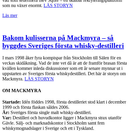
vad som sedermera blev Sqore – en skalbar rekryteringsplattform
som nu växer enormt.
LÄS STORYN
Läs mer
Bakom kulisserna på Mackmyra – så
byggdes Sveriges första whisky-destilleri
I mars 1998 åker fyra kompispar från Stockholm till Sälen för en
veckas skidåkning. Vad de inte vet då är att de framför brasan första
kvällen kommer inleda diskussioner som ett år senare mynnar ut i
uppstarten av Sveriges första whiskydestilleri. Det här är storyn om
Mackmyra.
LÄS STORYN
OM MACKMYRA
Startade:
Idén föddes 1998, första destilleriet stod klart i december
1999 och första flaskan såldes 2006.
Är:
Sveriges första single malt whisky-destilleri.
Var:
Destilleri och huvudkontor ligger i Mackmyra strax utanför
Gävle. Sälj- och marknadskontor i Stockholm samt fem
whiskymognadslager i Sverige och ett i Tyskland.