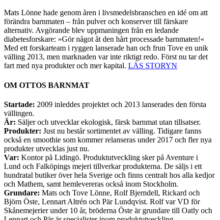
Mats Lönne hade genom åren i livsmedelsbranschen en idé om att
förändra barnmaten – från pulver och konserver till färskare
alternativ. Avgörande blev uppmaningen från en ledande
diabetesforskare: »Gör något åt den hårt processade barnmaten!«
Med ett forskarteam i ryggen lanserade han och frun Tove en unik
välling 2013, men marknaden var inte riktigt redo. Först nu tar det
fart med nya produkter och mer kapital.
LÄS STORYN
OM OTTOS BARNMAT
Startade:
2009 inleddes projektet och 2013 lanserades den första
vällingen.
Är:
Säljer och utvecklar ekologisk, färsk barnmat utan tillsatser.
Produkter:
Just nu består sortimentet av välling. Tidigare fanns
också en smoothie som kommer relanseras under 2017 och fler nya
produkter utvecklas just nu.
Var:
Kontor på Lidingö. Produktutveckling sker på Aventure i
Lund och Falköpings mejeri tillverkar produkterna. De säljs i ett
hundratal butiker över hela Sverige och finns centralt hos alla kedjor
och Mathem, samt hemlevereras också inom Stockholm.
Grundare:
Mats och Tove Lönne, Rolf Bjerndell, Rickard och
Björn Öste, Lennart Altrén och Pär Lundqvist. Rolf var VD för
Skånemejerier under 10 år, bröderna Öste är grundare till Oatly och
Lennart och Pär är specialister inom produktutveckling.