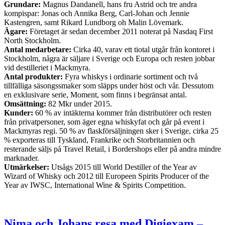
Grundare:
Magnus Dandanell, hans fru Astrid och tre andra
kompispar: Jonas och Annika Berg, Carl-Johan och Jennie
Kastengren, samt Rikard Lundborg oh Malin Lövemark.
Ägare:
Företaget är sedan december 2011 noterat på Nasdaq First
North Stockholm.
Antal medarbetare:
Cirka 40, varav ett tiotal utgår från kontoret i
Stockholm, några är säljare i Sverige och Europa och resten jobbar
vid destilleriet i Mackmyra.
Antal produkter:
Fyra whiskys i ordinarie sortiment och två
tillfälliga säsongssmaker som släpps under höst och vår. Dessutom
en exklusivare serie, Moment, som finns i begränsat antal.
Omsättning:
82 Mkr under 2015.
Kunder:
60 % av intäkterna kommer från distributörer och resten
från privatpersoner, som äger egna whiskyfat och går på event i
Mackmyras regi. 50 % av flaskförsäljningen sker i Sverige, cirka 25
% exporteras till Tyskland, Frankrike och Storbritannien och
resterande säljs på Travel Retail, i Bordershops eller på andra mindre
marknader.
Utmärkelser:
Utsågs 2015 till World Destiller of the Year av
Wizard of Whisky och 2012 till Europeen Spirits Producer of the
Year av IWSC, International Wine & Spirits Competition.
Nima och Johans resa med Digiexam –