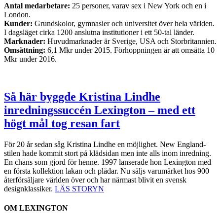
Antal medarbetare:
25 personer, varav sex i New York och en i
London.
Kunder:
Grundskolor, gymnasier och universitet över hela världen.
I dagsläget cirka 1200 anslutna institutioner i ett 50-tal länder.
Marknader:
Huvudmarknader är Sverige, USA och Storbritannien.
Omsättning:
6,1 Mkr under 2015. Förhoppningen är att omsätta 10
Mkr under 2016.
Så här byggde Kristina Lindhe
inredningssuccén Lexington – med ett
högt mål tog resan fart
För 20 år sedan såg Kristina Lindhe en möjlighet. New England-
stilen hade kommit stort på klädsidan men inte alls inom inredning.
En chans som gjord för henne. 1997 lanserade hon Lexington med
en första kollektion lakan och plädar. Nu säljs varumärket hos 900
återförsäljare världen över och har närmast blivit en svensk
designklassiker.
LÄS STORYN
OM LEXINGTON