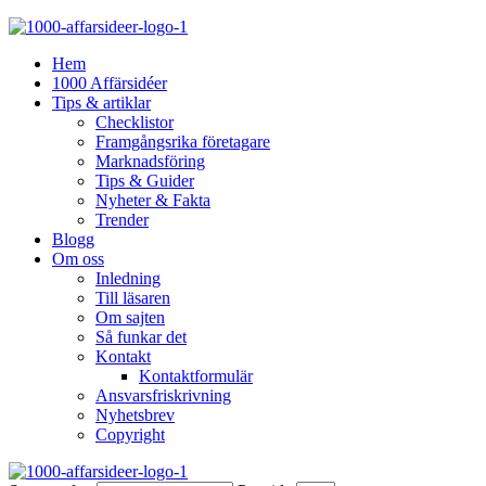
Hem
1000 Affärsidéer
Tips & artiklar
Checklistor
Framgångsrika företagare
Marknadsföring
Tips & Guider
Nyheter & Fakta
Trender
Blogg
Om oss
Inledning
Till läsaren
Om sajten
Så funkar det
Kontakt
Kontaktformulär
Ansvarsfriskrivning
Nyhetsbrev
Copyright