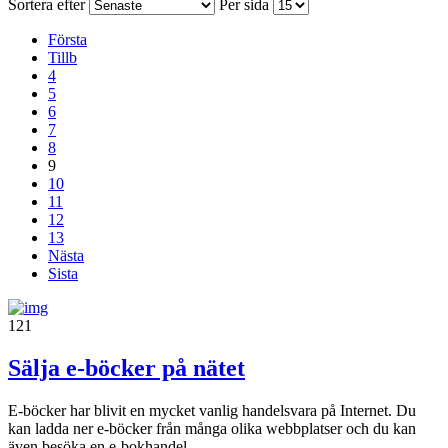
Sortera efter
Per sida
Första
Tillb
4
5
6
7
8
9
10
11
12
13
Nästa
Sista
121
Sälja e-böcker på nätet
E-böcker har blivit en mycket vanlig handelsvara på Internet. Du
kan ladda ner e-böcker från många olika webbplatser och du kan
även besöka en e-bokhandel...