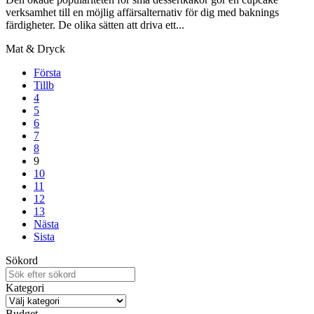
verksamhet till en möjlig affärsalternativ för dig med baknings
färdigheter. De olika sätten att driva ett...
Mat & Dryck
Första
Tillb
4
5
6
7
8
9
10
11
12
13
Nästa
Sista
Sökord
Kategori
Budget